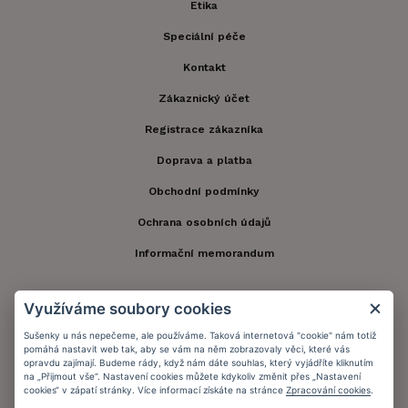
Etika
Speciální péče
Kontakt
Zákaznický účet
Registrace zákazníka
Doprava a platba
Obchodní podmínky
Ochrana osobních údajů
Informační memorandum
Využíváme soubory cookies
Zůstaňte s námi v kontaktu.
Sušenky u nás nepečeme, ale používáme. Taková internetová "cookie" nám totiž
pomáhá nastavit web tak, aby se vám na něm zobrazovaly věci, které vás
opravdu zajímají. Budeme rády, když nám dáte souhlas, který vyjádříte kliknutím
na „Přijmout vše“. Nastavení cookies můžete kdykoliv změnit přes „Nastavení
Přijímáme platby:
cookies“ v zápatí stránky. Více informací získáte na stránce
Zpracování cookies
.