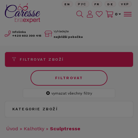
EN
РУС
FR
DE
YКР
0
Vyhledejte
Infolinka
+420
602 300 415
nejbližší pobočku
FILTROVAT ZBOŽÍ
FILTROVAT
vymazat všechny filtry
KATEGORIE ZBOŽÍ
Úvod
»
Kalhotky
»
Sculptresse