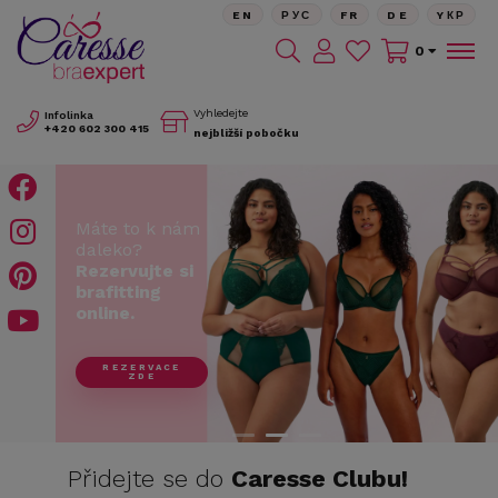
EN
РУС
FR
DE
YКР
0
Vyhledejte
Infolinka
+420
602 300 415
nejbližší pobočku
Máte to k nám
daleko?
Rezervujte si
brafitting
online.
REZERVACE
ZDE
Přidejte se do
Caresse Clubu!