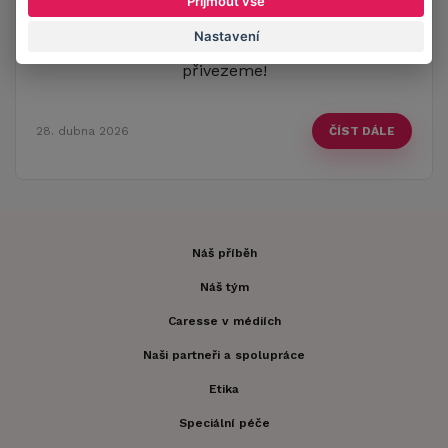
Přijmout vše
Přerova! Stále hledáte dokonale padnoucí
Nastavení
spodní prádlo? Už nemusíte! My vám ho
přivezeme!
28. dubna 2026
ČÍST DÁLE
Náš příběh
Náš tým
Caresse v médiích
Naši partneři a spolupráce
Etika
Speciální péče