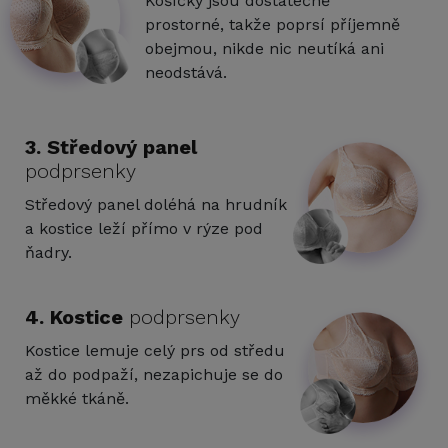
Košíčky jsou dostatečně
prostorné, takže poprsí příjemně
obejmou, nikde nic neutíká ani
neodstává.
3. Středový panel
podprsenky
Středový panel doléhá na hrudník
a kostice leží přímo v rýze pod
ňadry.
4. Kostice
podprsenky
Kostice lemuje celý prs od středu
až do podpaží, nezapichuje se do
měkké tkáně.