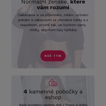
Normální ženské,
které
vám rozumí
Zakládáme si na příjemném, milém, uctivém
jednání. k zákaznicím se chováme lidsky a s
respektem, prostě tak, jak bychom samy
chtěly, abychom byly hýčkány
NÁŠ TÝM
4
kamenné pobočky a
eshop
Naše prodejny najdete dvě v Praze a jednu