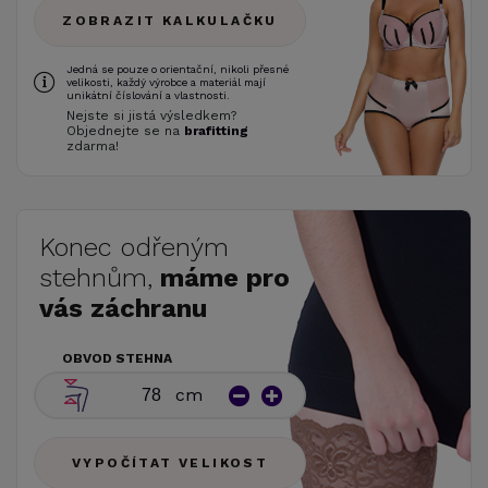
ZOBRAZIT KALKULAČKU
Jedná se pouze o orientační, nikoli přesné
velikosti, každý výrobce a materiál mají
unikátní číslování a vlastnosti.
Nejste si jistá výsledkem?
Objednejte se na
brafitting
zdarma!
Konec odřeným
stehnům,
máme pro
vás záchranu
OBVOD STEHNA
cm
VYPOČÍTAT VELIKOST