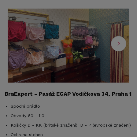
BraExpert - Pasáž EGAP Vodičkova 34, Praha 1
Spodní prádlo
C
2
Obvody 60 - 110
Košíčky D - KK (britské značení), D - P (evropské značení)
Ochrana stehen