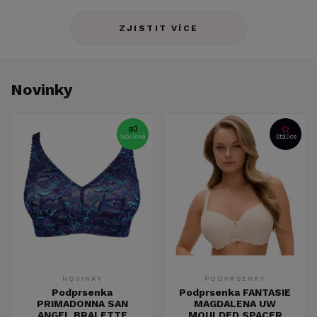
ZJISTIT VÍCE
Novinky
Novinka
Stálice
NOVINKY
PODPRSENKY
Podprsenka
Podprsenka FANTASIE
PRIMADONNA SAN
MAGDALENA UW
ANGEL BRALETTE
MOULDED SPACER