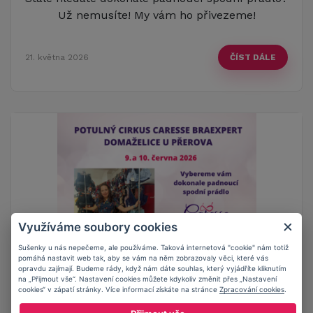
Už nemusíte! My vám ho přivezeme!
21. května 2026
ČÍST DÁLE
Využíváme soubory cookies
Sušenky u nás nepečeme, ale používáme. Taková internetová "cookie" nám totiž
pomáhá nastavit web tak, aby se vám na něm zobrazovaly věci, které vás
opravdu zajímají. Budeme rády, když nám dáte souhlas, který vyjádříte kliknutím
Jedeme do Domaželic u Přerova
na „Přijmout vše“. Nastavení cookies můžete kdykoliv změnit přes „Nastavení
cookies“ v zápatí stránky. Více informací získáte na stránce
Zpracování cookies
.
Milé dámy, jedeme za vámi do Domaželic u