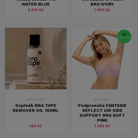
WATER BLUE
BRA IVORY
2 530 Kč
1 899 Kč
Novinka
DOPLŇKY
NOVINKY
Doplněk BRA TAPE
Podprsenka FANTASIE
REMOVER OIL 100ML
REFLECT UW SIDE
SUPPORT BRA SOFT
PINK
180 Kč
1 595 Kč