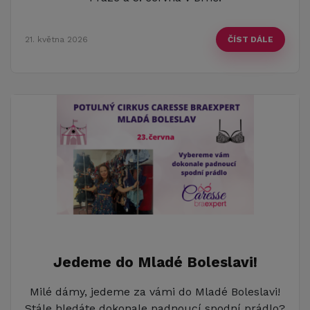
21. května 2026
ČÍST DÁLE
Jedeme do Mladé Boleslavi!
Milé dámy, jedeme za vámi do Mladé Boleslavi!
Stále hledáte dokonale padnoucí spodní prádlo?