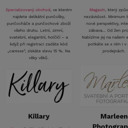
Specializovaný obchod
, ve kterém
Magazín
, který způ
najdete delikátní punčošky,
nezávislost. Minimum b
punčocháče a punčochové zboží
nové perspektivy, inte
všeho druhu. Letní, zimní,
zábava... Od žen pro
svatební, elegantní, holčičí – a
Nabízíme jej na našem 
když při registraci zadáte kód
potkáte se s ním i v
„caresse“, získáte slevu 15 %. Na
prodejnách.
věky věků.
Killary
Marleen
Photograp