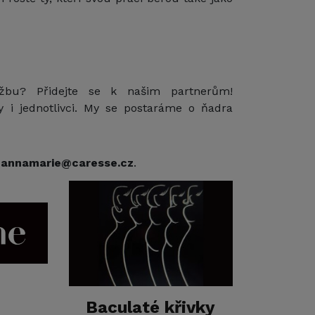
žbu? Přidejte se k našim partnerům!
 i jednotlivci. My se postaráme o ňadra
u
annamarie@caresse.cz
.
Baculaté křivky