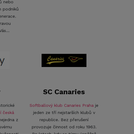
lů nebo
h podniků
enerace.
pravou
 Vás...
y
SC Canaries
storické
Softballový klub Canaries Praha
je
í česká
jeden ze tří nejstarších klubů v
 nejedna z
republice. Bez přerušení
 svému
provozuje činnost od roku 1963.