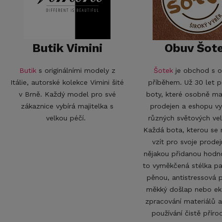
Butik Vimini
Obuv Šot
Butik
s originálními modely z
Šotek
je obchod s o
Itálie, autorské kolekce Vimini šité
příběhem. Už 30 let p
v Brně. Každý model pro své
boty, které osobně maj
zákaznice vybírá majitelka s
prodejen a eshopu vy
velkou péčí.
různých světových vel
Každá bota, kterou se
vzít pro svoje prode
nějakou přidanou hodno
to vyměkčená stélka 
pěnou, antistressová 
měkký došlap nebo ek
zpracování materiálů a
používání čistě příro