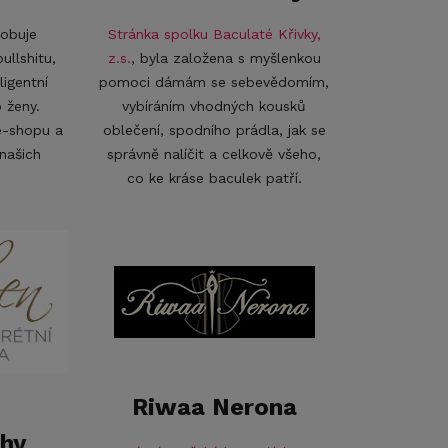
sobuje
Stránka spolku Baculaté Křivky,
ullshitu,
z.s.
, byla založena s myšlenkou
ligentní
pomoci dámám se sebevědomím,
 ženy.
vybíráním vhodných kousků
e-shopu a
oblečení, spodního prádla, jak se
 našich
správně nalíčit a celkově všeho,
co ke kráse baculek patří.
Riwaa Nerona
hy