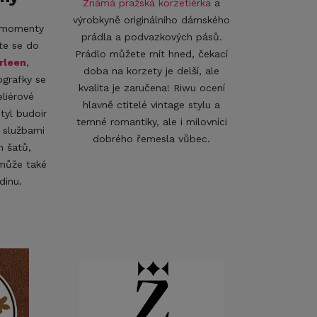
Známá pražská korzetiérka
a
výrobkyně originálního dámského
é momenty
prádla a podvazkových pásů.
te se do
Prádlo můžete mít hned, čekací
rleen
,
doba na korzety je delší, ale
ografky se
kvalita je zaručena! Riwu ocení
eliérové
hlavně ctitelé vintage stylu a
styl budoir
temné romantiky, ale i milovníci
e službami
dobrého řemesla vůbec.
m šatů,
 může také
odinu.