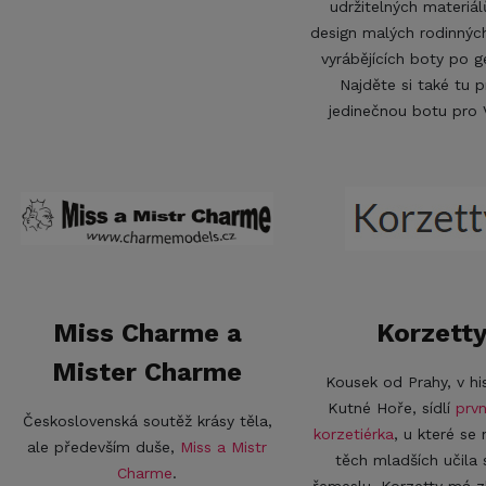
udržitelných materiá
design malých rodinnýc
vyrábějících boty po g
Najděte si také tu 
jedinečnou botu pro
Miss Charme a
Korzett
Mister Charme
Kousek od Prahy, v hi
Kutné Hoře, sídlí
prvn
Československá soutěž krásy těla,
korzetiérka
, u které se
ale především duše,
Miss a Mistr
těch mladších učila
Charme
.