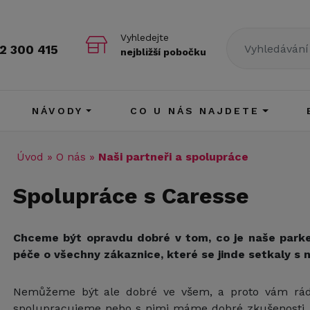
Vyhledejte
2 300 415
nejbližší pobočku
NÁVODY
CO U NÁS NAJDETE
Úvod
»
O nás
»
Naši partneři a spolupráce
Spolupráce s Caresse
Chceme být opravdu dobré v tom, co je naše parketa
péče o všechny zákaznice, které se jinde setkaly s
Nemůžeme být ale dobré ve všem, a proto vám rád
spolupracujeme nebo s nimi máme dobré zkušenosti. Pr