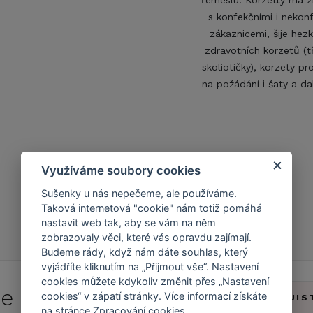
řemeslu. Korzetty má z
s konfekčními i nekon
zákaznicemi, šije hez
zdravotních korzetů (
skoliotičky), korzety p
na požádání i šaty a da
Využíváme soubory cookies
Sušenky u nás nepečeme, ale používáme.
Taková internetová "cookie" nám totiž pomáhá
nastavit web tak, aby se vám na něm
zobrazovaly věci, které vás opravdu zajímají.
Budeme rády, když nám dáte souhlas, který
vyjádříte kliknutím na „Přijmout vše“. Nastavení
cookies můžete kdykoliv změnit přes „Nastavení
 se do
Caresse Clubu!
cookies“ v zápatí stránky. Více informací získáte
ZJIS
na stránce
Zpracování cookies
.