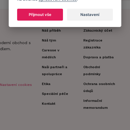
Přijmout vše
Nastavení
Náš příběh
Zákaznický účet
Náš tým
Registrace
oderní obchod s
zákazníka
dlem.
Caresse v
médiích
Doprava a platba
Naši partneři a
Obchodní
spolupráce
podmínky
Etika
Ochrana osobních
Nastavení cookies
údajů
Speciální péče
Informační
Kontakt
memorandum