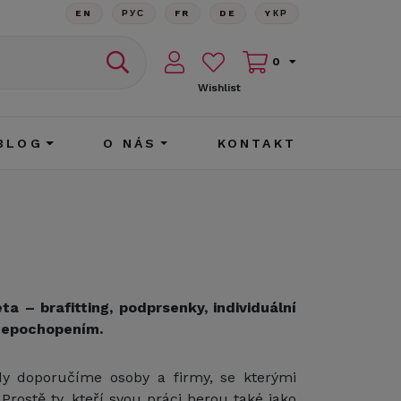
EN
РУС
FR
DE
YКР
0
Wishlist
BLOG
O NÁS
KONTAKT
 – brafitting, podprsenky, individuální
 nepochopením.
y doporučíme osoby a firmy, se kterými
ostě ty, kteří svou práci berou také jako