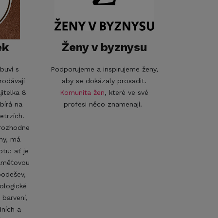
ek
Ženy v byznysu
buví s
Podporujeme a inspirujeme ženy,
rodávají
aby se dokázaly prosadit.
itelka 8
Komunita žen
, které ve své
bírá na
profesi něco znamenají.
etrzích.
 rozhodne
jny, má
tu: ať je
paměťovou
podešev,
ologické
 barvení,
dních a