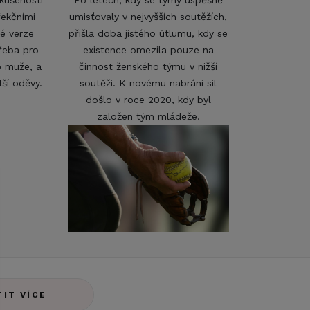
kušenosti
Po letech, kdy se týmy úspěšně
fekčními
umisťovaly v nejvyšších soutěžích,
ké verze
přišla doba jistého útlumu, kdy se
třeba pro
existence omezila pouze na
ro muže, a
činnost ženského týmu v nižší
lší oděvy.
soutěži. K novému nabráni sil
došlo v roce 2020, kdy byl
založen tým mládeže.
TIT VÍCE