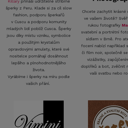
Killary
přináší udržitelné stříbrné
šperky z Peru. Klade si za cíl slow
Chcete zachytit krásn
fashion, podporu šperkařů
ve vašem životě? Svěř
v Cuscu a podporu komunity
rukou fotografky
Ma
mladých lidí poblíž Cusca. Šperky
svatební a portrétní fot
jsou díky místu vzniku, symbolice
sídlem v Brně. Pro at
a použitým krystalům
focení nabízí například 
opravdovými amulety, které své
či film noir, společně s
nositelce pomáhají dosáhnout
vizážistky, zapůjčení
lepšího a plnohodnotnějšího
doplňků a bot, zvěčnit
života.
vaši svatbu nebo r
Vyrábíme i šperky na míru podle
vašich přání.