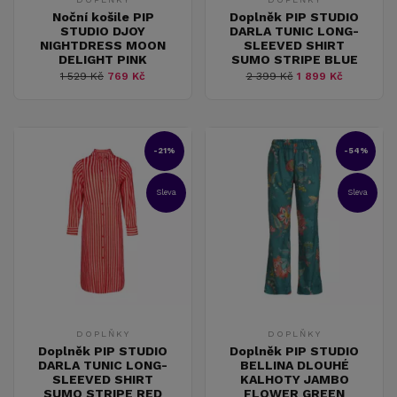
Noční košile PIP
Doplněk PIP STUDIO
STUDIO DJOY
DARLA TUNIC LONG-
NIGHTDRESS MOON
SLEEVED SHIRT
DELIGHT PINK
SUMO STRIPE BLUE
1 529 Kč
769 Kč
2 399 Kč
1 899 Kč
-21%
-54%
Sleva
Sleva
DOPLŇKY
DOPLŇKY
Doplněk PIP STUDIO
Doplněk PIP STUDIO
DARLA TUNIC LONG-
BELLINA DLOUHÉ
SLEEVED SHIRT
KALHOTY JAMBO
SUMO STRIPE RED
FLOWER GREEN