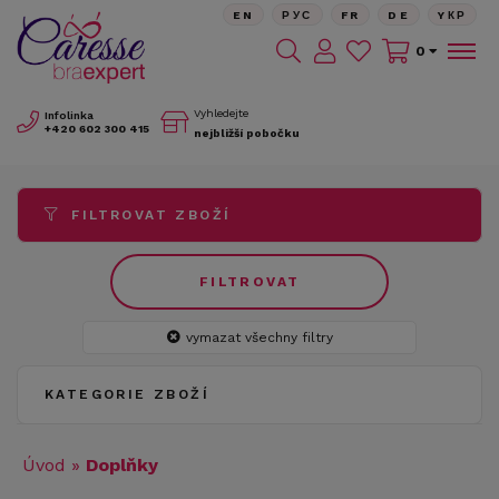
EN
РУС
FR
DE
YКР
0
Vyhledejte
Infolinka
+420
602 300 415
nejbližší pobočku
FILTROVAT ZBOŽÍ
FILTROVAT
vymazat všechny filtry
KATEGORIE ZBOŽÍ
Úvod
»
Doplňky