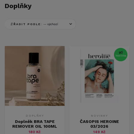
Doplňky
ŘADIT PODLE:
Novinka
DOPLŇKY
NOVINKY
Doplněk BRA TAPE
ČASOPIS HEROINE
REMOVER OIL 100ML
03/2026
180 Kč
149 Kč