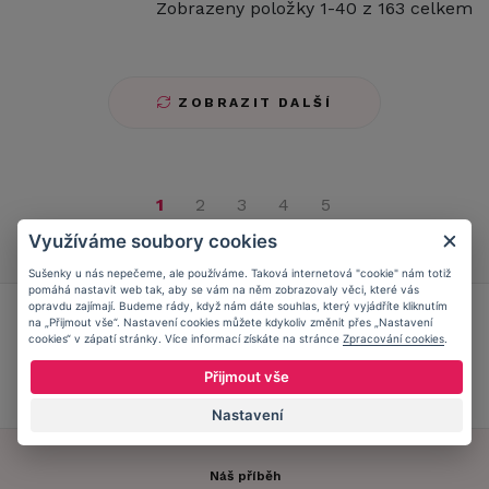
Zobrazeny položky 1-40 z 163 celkem
ZOBRAZIT DALŠÍ
1
2
3
4
5
Využíváme soubory cookies
Sušenky u nás nepečeme, ale používáme. Taková internetová "cookie" nám totiž
pomáhá nastavit web tak, aby se vám na něm zobrazovaly věci, které vás
opravdu zajímají. Budeme rády, když nám dáte souhlas, který vyjádříte kliknutím
Přidejte se do
Caresse Clubu!
na „Přijmout vše“. Nastavení cookies můžete kdykoliv změnit přes „Nastavení
cookies“ v zápatí stránky. Více informací získáte na stránce
Zpracování cookies
.
Přijmout vše
ZJISTIT VÍCE
Nastavení
Náš příběh