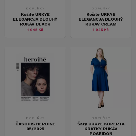
DOPLŇKY
DOPLŇKY
Košile URKYE
Košile URKYE
ELEGANCJA DLOUHÝ
ELEGANCJA DLOUHÝ
RUKÁV BLACK
RUKÁV CREAM
1 945 Kč
1 945 Kč
DOPLŇKY
DOPLŇKY
ČASOPIS HEROINE
Šaty URKYE KOPERTA
05/2025
KRÁTKY RUKÁV
POSEIDON