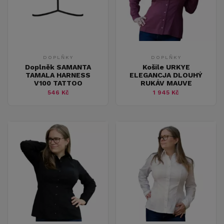
DOPLŇKY
DOPLŇKY
Doplněk SAMANTA
Košile URKYE
TAMALA HARNESS
ELEGANCJA DLOUHÝ
V100 TATTOO
RUKÁV MAUVE
546 Kč
1 945 Kč