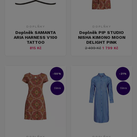
DOPLŇKY
DOPLŇKY
Doplněk SAMANTA
Doplněk PIP STUDIO
ARIA HARNESS V100
NISHA KIMONO MOON
TATTOO
DELIGHT PINK
815 Kč
2 499 Kč
1 799 Kč
-50%
-21%
Sleva
Sleva
DOPLŇKY
DOPLŇKY