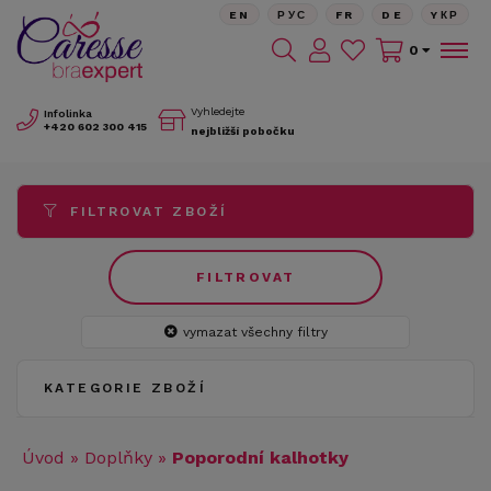
EN
РУС
FR
DE
YКР
0
Vyhledejte
Infolinka
+420
602 300 415
nejbližší pobočku
FILTROVAT ZBOŽÍ
FILTROVAT
vymazat všechny filtry
KATEGORIE ZBOŽÍ
Úvod
»
Doplňky
»
Poporodní kalhotky