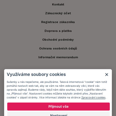
Kontakt
Zákaznický účet
Registrace zákazníka
Doprava a platba
Obchodní podmínky
Ochrana osobních údajů
Informační memorandum
Zůstaňte s námi v kontaktu.
Využíváme soubory cookies
Sušenky u nás nepečeme, ale používáme. Taková internetová "cookie" nám totiž
pomáhá nastavit web tak, aby se vám na něm zobrazovaly věci, které vás
opravdu zajímají. Budeme rády, když nám dáte souhlas, který vyjádříte kliknutím
na „Přijmout vše“. Nastavení cookies můžete kdykoliv změnit přes „Nastavení
Přijímáme platby:
cookies“ v zápatí stránky. Více informací získáte na stránce
Zpracování cookies
.
Přijmout vše
Nastavení