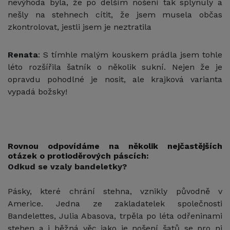
nevýhoda byla, že po delším nošení tak splynuly a
nešly na stehnech cítit, že jsem musela občas
zkontrolovat, jestli jsem je neztratila
Renata
: S tímhle malým kouskem prádla jsem tohle
léto rozšířila šatník o několik sukní. Nejen že je
opravdu pohodlné je nosit, ale krajková varianta
vypadá božsky!
Rovnou odpovídáme na několik nejčastějších
otázek o protioděrových páscích:
Odkud se vzaly bandeletky?
Pásky, které chrání stehna, vznikly původně v
Americe. Jedna ze zakladatelek společnosti
Bandelettes, Julia Abasova, trpěla po léta odřeninami
stehen a i běžná věc jako je nošení šatů se pro ni