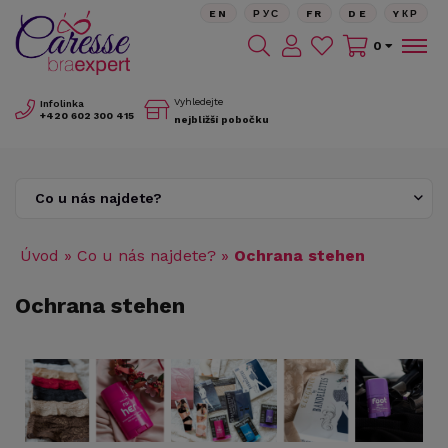
EN
РУС
FR
DE
YКР
0
Vyhledejte
Infolinka
+420
602 300 415
nejbližší pobočku
Co u nás najdete?
Úvod
»
Co u nás najdete?
»
Ochrana stehen
Ochrana stehen