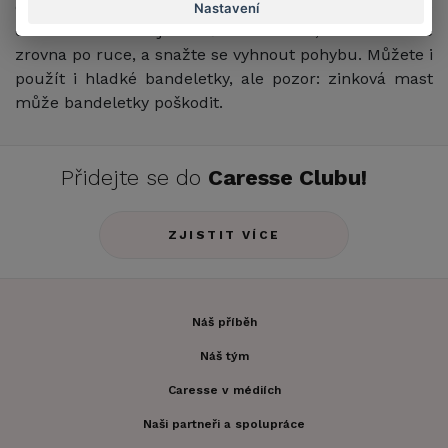
opravdu vážné, stehna po ošetření obvažte
Nastavení
obinadlem nebo jinou čistou textilií, kterou máte
zrovna po ruce, a snažte se vyhnout pohybu. Můžete i
použít i hladké bandeletky, ale pozor: zinková mast
může bandeletky poškodit.
Přidejte se do
Caresse Clubu!
ZJISTIT VÍCE
Náš příběh
Náš tým
Caresse v médiích
Naši partneři a spolupráce