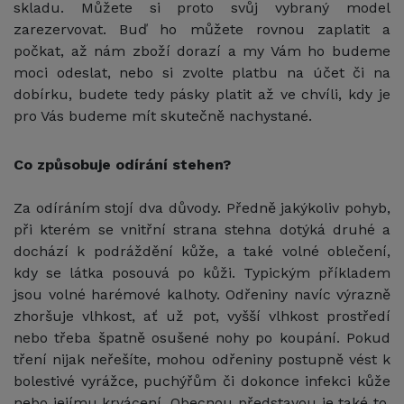
skladu. Můžete si proto svůj vybraný model
zarezervovat. Buď ho můžete rovnou zaplatit a
počkat, až nám zboží dorazí a my Vám ho budeme
moci odeslat, nebo si zvolte platbu na účet či na
dobírku, budete tedy pásky platit až ve chvíli, kdy je
pro Vás budeme mít skutečně nachystané.
Co způsobuje odírání stehen?
Za odíráním stojí dva důvody. Předně jakýkoliv pohyb,
při kterém se vnitřní strana stehna dotýká druhé a
dochází k podráždění kůže, a také volné oblečení,
kdy se látka posouvá po kůži. Typickým příkladem
jsou volné harémové kalhoty. Odřeniny navíc výrazně
zhoršuje vlhkost, ať už pot, vyšší vlhkost prostředí
nebo třeba špatně osušené nohy po koupání. Pokud
tření nijak neřešíte, mohou odřeniny postupně vést k
bolestivé vyrážce, puchýřům či dokonce infekci kůže
nebo jejímu krvácení. Obecnou představou je také to,