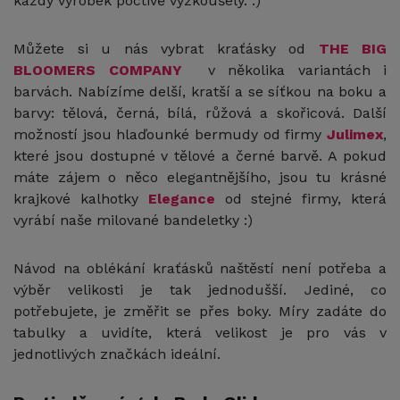
každý výrobek poctivě vyzkoušely. :)
Můžete si u nás vybrat kraťásky od
THE BIG
BLOOMERS COMPANY
v několika variantách i
barvách. Nabízíme delší, kratší a se síťkou na boku a
barvy: tělová, černá, bílá, růžová a skořicová. Další
možností jsou hlaďounké bermudy od firmy
Julimex
,
které jsou dostupné v tělové a černé barvě. A pokud
máte zájem o něco elegantnějšího, jsou tu krásné
krajkové kalhotky
Elegance
od stejné firmy, která
vyrábí naše milované bandeletky :)
Návod na oblékání kraťásků naštěstí není potřeba a
výběr velikosti je tak jednodušší. Jediné, co
potřebujete, je změřit se přes boky. Míry zadáte do
tabulky a uvidíte, která velikost je pro vás v
jednotlivých značkách ideální.