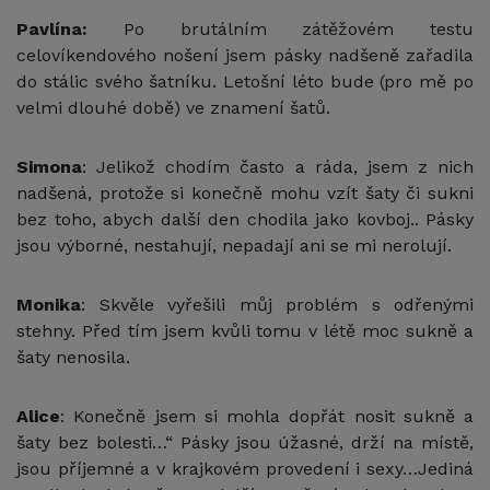
Pavlína:
Po brutálním zátěžovém testu
celovíkendového nošení jsem pásky nadšeně zařadila
do stálic svého šatníku. Letošní léto bude (pro mě po
velmi dlouhé době) ve znamení šatů.
Simona
: Jelikož chodím často a ráda, jsem z nich
nadšená, protože si konečně mohu vzít šaty či sukni
bez toho, abych další den chodila jako kovboj.. Pásky
jsou výborné, nestahují, nepadají ani se mi nerolují.
Monika
: Skvěle vyřešili můj problém s odřenými
stehny. Před tím jsem kvůli tomu v létě moc sukně a
šaty nenosila.
Alice
: Konečně jsem si mohla dopřát nosit sukně a
šaty bez bolesti…“ Pásky jsou úžasné, drží na místě,
jsou příjemné a v krajkovém provedení i sexy…Jediná