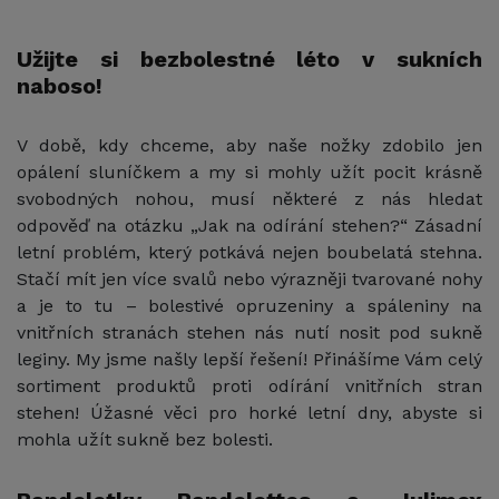
Užijte si bezbolestné léto v sukních
naboso!
V době, kdy chceme, aby naše nožky zdobilo jen
opálení sluníčkem a my si mohly užít pocit krásně
svobodných nohou, musí některé z nás hledat
odpověď na otázku „Jak na odírání stehen?“ Zásadní
letní problém, který potkává nejen boubelatá stehna.
Stačí mít jen více svalů nebo výrazněji tvarované nohy
a je to tu – bolestivé opruzeniny a spáleniny na
vnitřních stranách stehen nás nutí nosit pod sukně
leginy. My jsme našly lepší řešení! Přinášíme Vám celý
sortiment produktů proti odírání vnitřních stran
stehen! Úžasné věci pro horké letní dny, abyste si
mohla užít sukně bez bolesti.