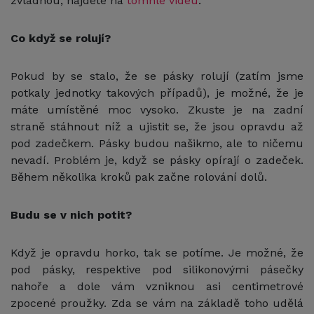
zvládnou, najdete na
tomhle videu
.
Co když se rolují?
Pokud by se stalo, že se pásky rolují (zatím jsme
potkaly jednotky takových případů), je možné, že je
máte umístěné moc vysoko. Zkuste je na zadní
straně stáhnout níž a ujistit se, že jsou opravdu až
pod zadečkem. Pásky budou našikmo, ale to ničemu
nevadí. Problém je, když se pásky opírají o zadeček.
Během několika kroků pak začne rolování dolů.
Budu se v nich potit?
Když je opravdu horko, tak se potíme. Je možné, že
pod pásky, respektive pod silikonovými pásečky
nahoře a dole vám vzniknou asi centimetrové
zpocené proužky. Zda se vám na základě toho udělá