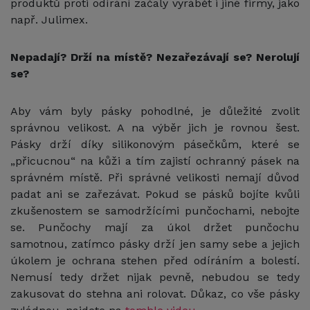
produktů proti odírání začaly vyrábět i jiné firmy, jako
např. Julimex.
Nepadají? Drží na místě? Nezařezávají se? Nerolují
se?
Aby vám byly pásky pohodlné, je důležité zvolit
správnou velikost. A na výběr jich je rovnou šest.
Pásky drží díky silikonovým pásečkům, které se
„přicucnou“ na kůži a tím zajistí ochranný pásek na
správném místě. Při správné velikosti nemají důvod
padat ani se zařezávat. Pokud se pásků bojíte kvůli
zkušenostem se samodržícími punčochami, nebojte
se. Punčochy mají za úkol držet punčochu
samotnou, zatímco pásky drží jen samy sebe a jejich
úkolem je ochrana stehen před odíráním a bolestí.
Nemusí tedy držet nijak pevně, nebudou se tedy
zakusovat do stehna ani rolovat. Důkaz, co vše pásky