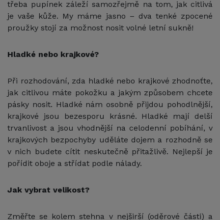
třeba pupínek záleží samozřejmě na tom, jak citlivá
je vaše kůže. My máme jasno – dva tenké zpocené
proužky stojí za možnost nosit volné letní sukně!
Hladké nebo krajkové?
Při rozhodování, zda hladké nebo krajkové zhodnoťte,
jak citlivou máte pokožku a jakým způsobem chcete
pásky nosit. Hladké nám osobně přijdou pohodlnější,
krajkové jsou bezesporu krásné. Hladké mají delší
trvanlivost a jsou vhodnější na celodenní pobíhání, v
krajkových bezpochyby uděláte dojem a rozhodně se
v nich budete cítit neskutečně přitažlivě. Nejlepší je
pořídit oboje a střídat podle nálady.
Jak vybrat velikost?
Změřte se kolem stehna v nejširší (oděrové části) a