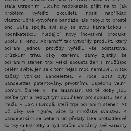
stala utrpením. Dlouho nedokázala přijít na to, jak
problém vyřešit; zkoušela nosit například
vlastnoručně vytvořené bandáže, ale nebylo to prostě
ono. Julia spojila své síly se svou kamarádkou -
podnikatelkou hledající nový inovativní produkt.
Spolu s Renou Abramoff tak vytvořily produkt, který
odírání jednou provždy vyřešil. Vše odstartoval
průzkum trhu, díky kterému dámy zjistily, že
odíráním stehen trpí velká spousta žen (i mužů)po
celém světě, jen se o tom nějak moc nemluví… A tak
začaly vznikat Bandelettes. V roce 2013 byly
Bandelettes patentovány, prvotnímu úspěchu velmi
pomohl článek v The Guardian. Od té doby jsou
oblíbeným a nezbytným doplňkem pro spoustu žen a
můžu v USA i Evropě, kteří trpí odíráním stehen. Ať
už díky své figuře, váze či množství svalstva. K
bandeletkám se během let přidaly také protioděrové
šortky či kalhotky a hydratační balzámy, své varianty