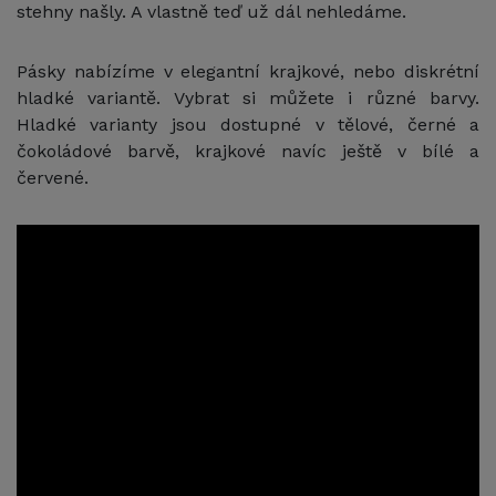
stehny našly. A vlastně teď už dál nehledáme.
Pásky nabízíme v elegantní krajkové, nebo diskrétní
hladké variantě. Vybrat si můžete i různé barvy.
Hladké varianty jsou dostupné v tělové, černé a
čokoládové barvě, krajkové navíc ještě v bílé a
červené.