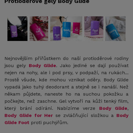
Protioděrové gely Body Glide
Nejnovějším přířůstkem do naší protioděrové rodiny
jsou gely
Body Glide
. Jako jediné se dají používat
nejen na nohy, ale i pod prsy, v podpaží, na rukách...
Prostě všude, kde mohou vznikat oděry. Body Glide
vypadá jako tuhý deodorant a stejně se i nanáší. Než
někam půjdete, naneste ho na suchou pokožku a
počkejte, než zaschne. Gel vytvoří na kůži tenký film,
který brání odírání. Nabízíme verze
Body Glide
,
Body Glide for Her
se zvláčňující složkou a
Body
Glide Foot
proti puchýřům.