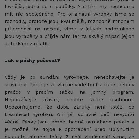
levnější, jedná se o padělky. A s tím my nechceme
mít nic společného. Pro originální výrobky jsme se
rozhodly, protože jsou kvalitnější, rozhodně mnohem
příjemnější na nošení, víme, v jakých podmínkách
jsou vyráběny a přijde nám fér za skvělý nápad jejich
autorkám zaplatit.
Jak o pásky pečovat?
Vždy je po sundání vyrovnejte, nenechávejte je
srovnané. Perte je ve vlažné vodě buď v ruce, nebo v
pračce v pracím sáčku na jemný program.
Nepoužívejte aviváž, nechte volně uschnout.
Upozorňujeme, že doba záruky není totéž, co
trvanlivost výrobku. Ani při správné péči nevydrží
věčně. Pásky jsou jemné, hodně namáhané prádlo a
je možné, že dojde k opotřebení před uplynutím
dvouleté záruční lhůty. Z naší zkušenosti víme, že