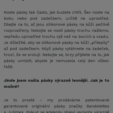
Noste pásky tak často, jak budete chtít. Šev noste na
boku nebo pod zadečkem, určitě ne uprostřed.
Dbejte na to, ať jsou silikonové pásky na kůži pečlivě
rozprostřeny. Nebojte se nosit pásky trochu našikmo,
vepředu uprostřed trochu výš než na bocích a vzadu.
Je důležité, aby se silikonové pásky na kůži „přilepily“
až pod zadečkem. Když pásky vytáhnete na zadeček,
hrozí, že se srolují. Nebojte se, brzy přijdete na to, jak
pásky umístit, abyste je nemusela celý den vůbec
řešit.
Jinde jsem našla pásky výrazně levnější. Jak je to
možné?
Je to prosté – my prodáváme patentované
garantované originální pásky značky Bandelettes
a Julimex. Pokud se kdekoliv objeví varianta výrazně