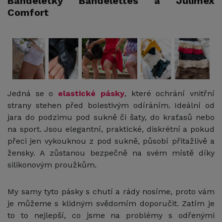
Bandeletky Bandelettes a Julimex
Comfort
Jedná se o
elastické pásky
, které ochrání vnitřní
strany stehen před bolestivým odíráním. Ideální od
jara do podzimu pod sukně či šaty, do kraťasů nebo
na sport. Jsou elegantní, praktické, diskrétní a pokud
přeci jen vykouknou z pod sukně, působí přitažlivě a
žensky. A zůstanou bezpečně na svém místě díky
silikonovým proužkům.
My samy tyto pásky s chutí a rády nosíme, proto vám
je můžeme s klidným svědomím doporučit. Zatím je
to to nejlepší, co jsme na problémy s odřenými