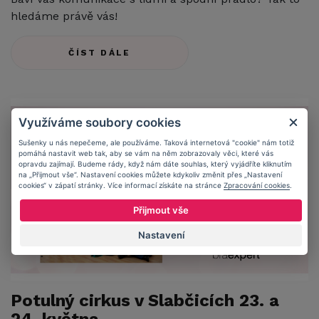
hledáme právě vás!
ČÍST DÁLE
Využíváme soubory cookies
Sušenky u nás nepečeme, ale používáme. Taková internetová "cookie" nám totiž
pomáhá nastavit web tak, aby se vám na něm zobrazovaly věci, které vás
opravdu zajímají. Budeme rády, když nám dáte souhlas, který vyjádříte kliknutím
na „Přijmout vše“. Nastavení cookies můžete kdykoliv změnit přes „Nastavení
cookies“ v zápatí stránky. Více informací získáte na stránce
Zpracování cookies
.
Přijmout vše
Nastavení
Potulný cirkus v Slabčicích 23. a
24. května