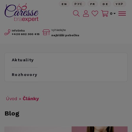
EN
РУС
FR
DE
YКР
0
Vyhledejte
Infolinka
+420
602 300 415
nejbližší pobočku
Aktuality
Rozhovory
Úvod
»
Články
Blog