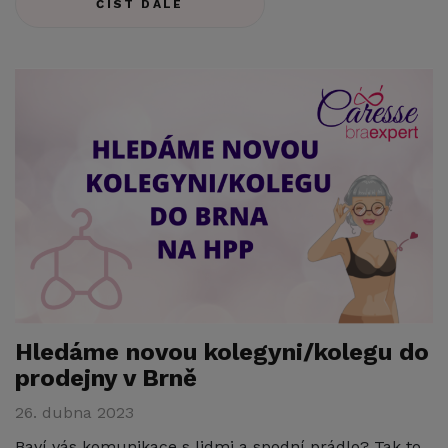
ČÍST DÁLE
Hledáme novou kolegyni/kolegu do
prodejny v Brně
26. dubna 2023
Baví vás komunikace s lidmi a spodní prádlo? Tak to