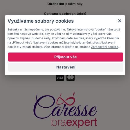
Obchodní podmínky
Ochrana osobních údajů
Využíváme soubory cookies
Informační memorandum
Sušenky u nás nepečeme, ale používáme. Taková internetová "cookie" nám totiž
pomáhá nastavit web tak, aby se vám na něm zobrazovaly věci, které vás
opravdu zajímají. Budeme rády, když nám dáte souhlas, který vyjádříte kliknutím
Zůstaňte s námi v kontaktu.
na „Přijmout vše“. Nastavení cookies můžete kdykoliv změnit přes „Nastavení
cookies“ v zápatí stránky. Více informací získáte na stránce
Zpracování cookies
.
Přijmout vše
Nastavení
Přijímáme platby: