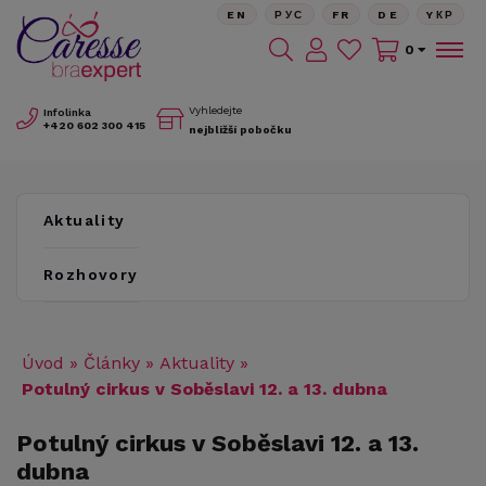
EN
РУС
FR
DE
YКР
0
Vyhledejte
Infolinka
+420
602 300 415
nejbližší pobočku
Aktuality
Rozhovory
Úvod
»
Články
»
Aktuality
»
Potulný cirkus v Soběslavi 12. a 13. dubna
Potulný cirkus v Soběslavi 12. a 13.
dubna