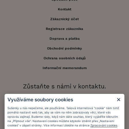
Kontakt
Zákaznický účet
Registrace zákazníka
Doprava a platba
Obchodní podmínky
Ochrana osobních údajů
Informační memorandum
Zůstaňte s námi v kontaktu.
Využíváme soubory cookies
Sušenky u nás nepečeme, ale používáme. Taková internetová "cookie" nám totiž
Přijímáme platby:
pomáhá nastavit web tak, aby se vám na něm zobrazovaly věci, které vás
opravdu zajímají. Budeme rády, když nám dáte souhlas, který vyjádříte kliknutím
na „Přijmout vše“. Nastavení cookies můžete kdykoliv změnit přes „Nastavení
cookies“ v zápatí stránky. Více informací získáte na stránce
Zpracování cookies
.