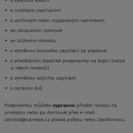
s vylezlou kosticí
s rozbitým zapínáním
s utrženým nebo rozpáraným ramínkem
se zkrácením ramínek
se zúžením obvodu
s výměnou kovového zapínání za plastové
s předěláním klasické podprsenky na kojící (nelze
u všech modelů)
s výměnou kojícího zapínání
s opravou švů
Podprsenku můžete
vypranou
přinést rovnou na
prodejnu nebo po domluvě přes e-mail
obchod@caresse.cz poslat poštou nebo Zásilkovnou.