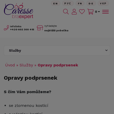
EN
РУС
FR
DE
YКР
0
Vyhledejte
Infolinka
+420
602 300 415
nejbližší pobočku
Služby
Úvod
»
Služby
»
Opravy podprsenek
Opravy podprsenek
S čím Vám pomůžeme?
se zlomenou kosticí