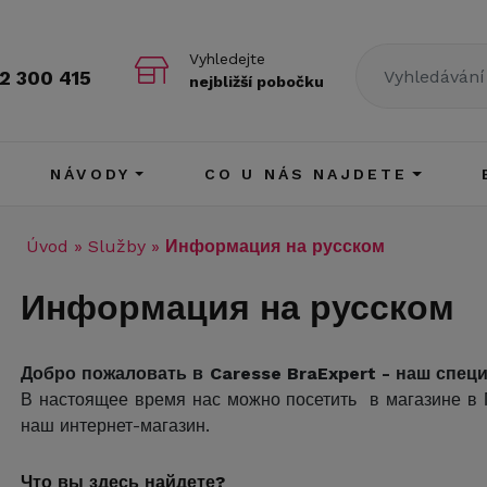
Vyhledejte
2 300 415
nejbližší pobočku
NÁVODY
CO U NÁS NAJDETE
Úvod
»
Služby
»
Информация на русском
Информация на русском
Добро пожаловать в Caresse BraExpert - наш спец
В настоящее время нас можно посетить в магазине в П
наш интернет-магазин.
Что вы здесь найдете?