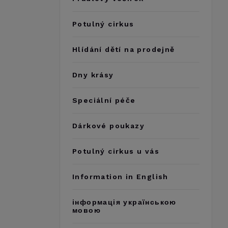
Potulný cirkus
Hlídání dětí na prodejně
Dny krásy
Speciální péče
Dárkové poukazy
Potulný cirkus u vás
Information in English
інформація українською
мовою