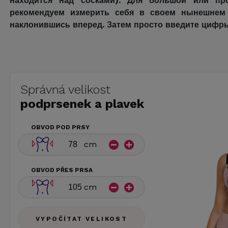
находится над сосками). Для большой или п
рекомендуем измерить себя в своем нынешнем б
наклонившись вперед. Затем просто введите цифры
Správná velikost
podprsenek a plavek
OBVOD POD PRSY
cm
OBVOD PŘES PRSA
cm
VYPOČÍTAT VELIKOST