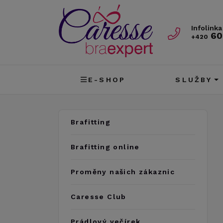
Infolinka
60
+420
E-SHOP
SLUŽBY
Brafitting
Brafitting online
Proměny našich zákaznic
Caresse Club
Prádlový večírek