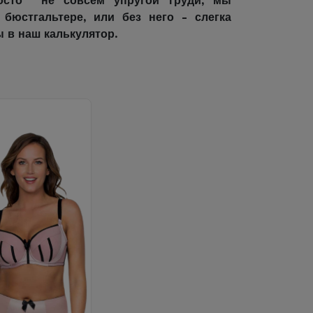
росто не совсем упругой груди, мы
юстгальтере, или без него - слегка
 в наш калькулятор.