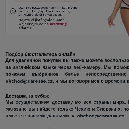
Jedná se pouze o orientační, nikoli přesné
velikosti, každý výrobce a materiál mají
unikátní číslování a vlastnosti.
Nejste si jistá výsledkem?
Objednejte se na
brafitting
zdarma!
Подбор бюстгальтера онлайн
Для удаленной покупки вы также можете воспольз
на английском языке через веб-камеру. Мы помо
покажем выбранное белье непосредствен
obchod@caresse.cz, и мы договоримся о времени в
Доставка за рубеж
Мы осуществляем доставку во все страны мира. 
магазине вы найдете только Чехию и Словакию; по
вместе с вашими данными на obchod@caresse.cz.