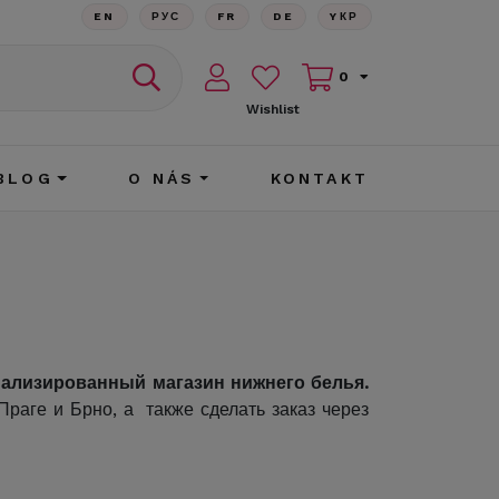
EN
РУС
FR
DE
YКР
0
Wishlist
BLOG
O NÁS
KONTAKT
иализированный магазин нижнего белья.
раге и Брно, а также сделать заказ через