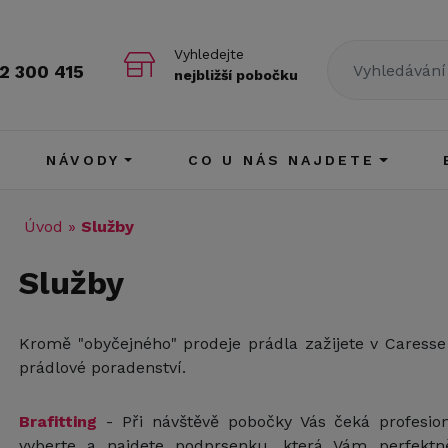
Vyhledejte
2 300 415
nejbližší pobočku
NÁVODY
CO U NÁS NAJDETE
Úvod
»
Služby
Služby
Kromě "obyčejného" prodeje prádla zažijete v Caresse
prádlové poradenství.
Brafitting
- Při návštěvě pobočky Vás čeká profesioná
vyberte a najdete podprsenku, která Vám perfekt