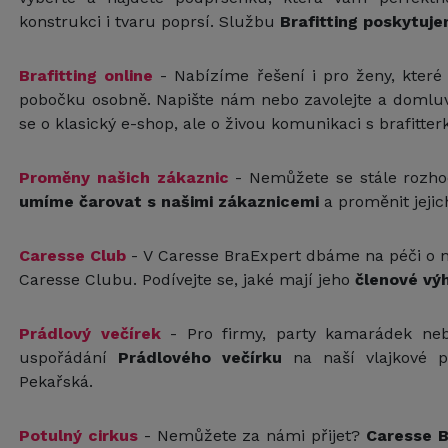
konstrukci i tvaru poprsí. Službu
Brafitting
poskytuje
Brafitting online
- Nabízíme řešení i pro ženy, kter
pobočku osobně. Napište nám nebo zavolejte a domlu
se o klasický e-shop, ale o živou komunikaci s brafit
Proměny našich zákaznic
- Nemůžete se stále rozhodn
umíme čarovat s našimi zákaznicemi
a proměnit jeji
Caresse Club
- V Caresse BraExpert dbáme na péči o n
Caresse Clubu. Podívejte se, jaké mají jeho
členové vý
Prádlový večírek
- Pro firmy, party kamarádek neb
uspořádání
Prádlového večírku
na naší vlajkové p
Pekařská.
Potulný cirkus
- Nemůžete za námi přijet?
Caresse B