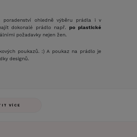
 poradenství ohledně výběru prádla i v
najít dokonalé prádlo např.
po plastické
álními požadavky nejen žen.
kových poukazů. :) A poukaz na prádlo je
ídky designů.
TIT VÍCE