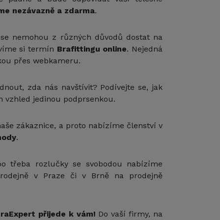
me nezávazně a zdarma
.
é se nemohou z různých důvodů dostat na
víme si termín
Brafittingu online
. Nejedná
terkou přes webkameru.
out, zda nás navštívit? Podívejte se, jak
ch vzhled jedinou podprsenkou.
aše zákaznice, a proto nabízíme členství v
hody
.
o třeba rozlučky se svobodou nabízíme
rodejně v Praze či v Brně na prodejně
raExpert přijede k vám!
Do vaší firmy, na