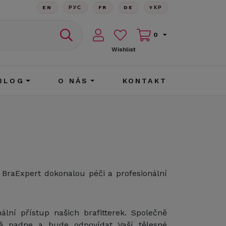
EN
РУС
FR
DE
YКР
0
Wishlist
BLOG
O NÁS
KONTAKT
 BraExpert dokonalou péči a profesionální
lní přístup našich brafitterek. Společně
ně padne a bude odpovídat Vaší tělesné