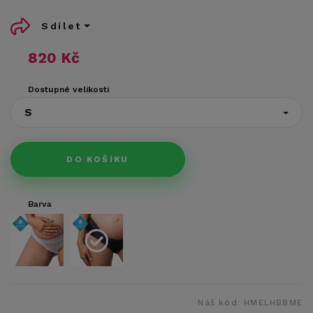
Sdílet
820 Kč
Dostupné velikosti
S
DO KOŠÍKU
Barva
Náš kód:
HMELHBBME