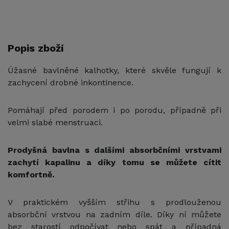
Popis zboží
Úžasné bavlněné kalhotky, které skvěle fungují k
zachycení drobné inkontinence.
Pomáhají před porodem i po porodu, případně při
velmi slabé menstruaci.
Prodyšná bavlna s dalšími absorbčními vrstvami
zachytí kapalinu a díky tomu se můžete cítit
komfortně.
V praktickém vyšším střihu s prodlouženou
absorbční vrstvou na zadním díle. Díky ní můžete
bez starostí odpočívat nebo spát a případná