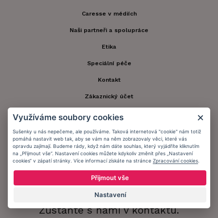
Caresse v médiích
Naši partneři a spolupráce
Etika
Speciální péče
Kontakt
Zákaznický účet
Registrace zákazníka
Využíváme soubory cookies
Doprava a platba
Sušenky u nás nepečeme, ale používáme. Taková internetová "cookie" nám totiž
pomáhá nastavit web tak, aby se vám na něm zobrazovaly věci, které vás
Obchodní podmínky
opravdu zajímají. Budeme rády, když nám dáte souhlas, který vyjádříte kliknutím
na „Přijmout vše“. Nastavení cookies můžete kdykoliv změnit přes „Nastavení
cookies“ v zápatí stránky. Více informací získáte na stránce
Zpracování cookies
.
Ochrana osobních údajů
Přijmout vše
Informační memorandum
Nastavení
Zůstaňte s námi v kontaktu.