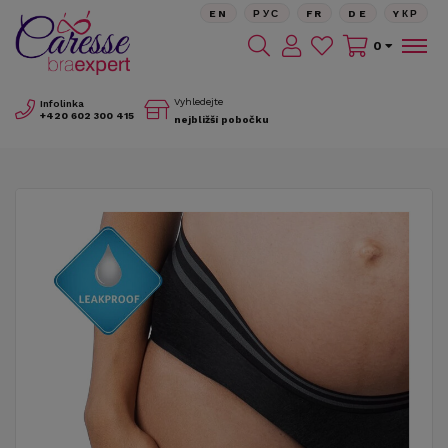
EN
РУС
FR
DE
YКР
0
Vyhledejte
Infolinka
+420
602 300 415
nejbližší pobočku