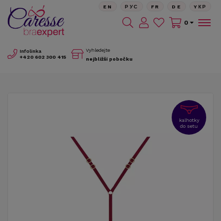
EN
РУС
FR
DE
YКР
0
Vyhledejte
Infolinka
+420
602 300 415
nejbližší pobočku
kalhotky
do setu