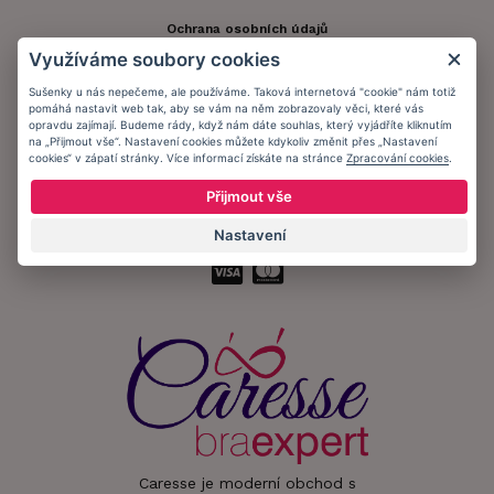
Ochrana osobních údajů
Využíváme soubory cookies
Informační memorandum
Sušenky u nás nepečeme, ale používáme. Taková internetová "cookie" nám totiž
pomáhá nastavit web tak, aby se vám na něm zobrazovaly věci, které vás
opravdu zajímají. Budeme rády, když nám dáte souhlas, který vyjádříte kliknutím
Zůstaňte s námi v kontaktu.
na „Přijmout vše“. Nastavení cookies můžete kdykoliv změnit přes „Nastavení
cookies“ v zápatí stránky. Více informací získáte na stránce
Zpracování cookies
.
Přijmout vše
Přijímáme platby:
Nastavení
Caresse je moderní obchod s