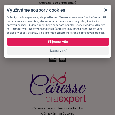
Ochrana osobních údajů
Využíváme soubory cookies
Informační memorandum
Sušenky u nás nepečeme, ale používáme. Taková internetová "cookie" nám totiž
pomáhá nastavit web tak, aby se vám na něm zobrazovaly věci, které vás
opravdu zajímají. Budeme rády, když nám dáte souhlas, který vyjádříte kliknutím
Zůstaňte s námi v kontaktu.
na „Přijmout vše“. Nastavení cookies můžete kdykoliv změnit přes „Nastavení
cookies“ v zápatí stránky. Více informací získáte na stránce
Zpracování cookies
.
Přijmout vše
Přijímáme platby:
Nastavení
Caresse je moderní obchod s
dámským prádlem.