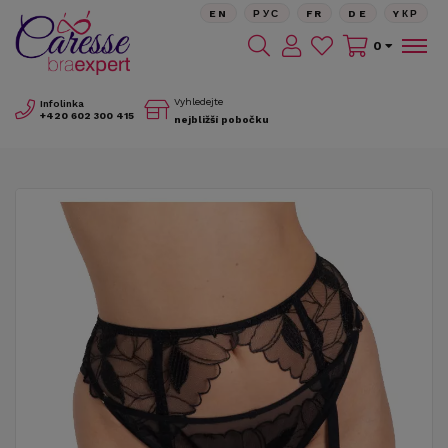
EN
РУС
FR
DE
YКР
0
Vyhledejte
Infolinka
+420
602 300 415
nejbližší pobočku