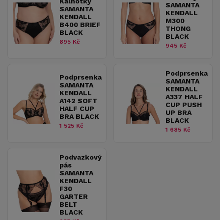
Kalhotky
SAMANTA
SAMANTA
KENDALL
KENDALL
M300
B400 BRIEF
THONG
BLACK
BLACK
895 Kč
945 Kč
Podprsenka
Podprsenka
SAMANTA
SAMANTA
KENDALL
KENDALL
A337 HALF
A142 SOFT
CUP PUSH
HALF CUP
UP BRA
BRA BLACK
BLACK
1 525 Kč
1 685 Kč
Podvazkový
pás
SAMANTA
KENDALL
F30
GARTER
BELT
BLACK