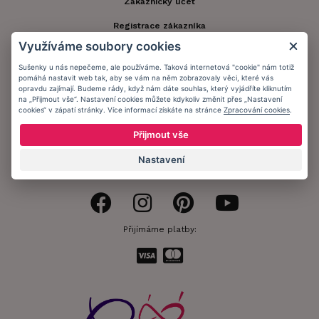
Zákaznický účet
Registrace zákazníka
Využíváme soubory cookies
Doprava a platba
Sušenky u nás nepečeme, ale používáme. Taková internetová "cookie" nám totiž
Obchodní podmínky
pomáhá nastavit web tak, aby se vám na něm zobrazovaly věci, které vás
opravdu zajímají. Budeme rády, když nám dáte souhlas, který vyjádříte kliknutím
Ochrana osobních údajů
na „Přijmout vše“. Nastavení cookies můžete kdykoliv změnit přes „Nastavení
cookies“ v zápatí stránky. Více informací získáte na stránce
Zpracování cookies
.
Informační memorandum
Přijmout vše
Nastavení
Zůstaňte s námi v kontaktu.
Přijímáme platby: