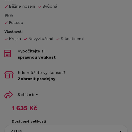
Běžné nošení
Svůdná
Střih
Fullcup
Vlastnosti
Krajka
Nevyztužená
S kosticemi
Vypočítejte si
správnou velikost
Kde můžete vyzkoušet?
Zobrazit prodejny
Sdílet
1 635 Kč
Dostupné velikosti
70D