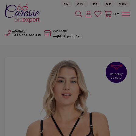
EN
РУС
FR
DE
YКР
0
Vyhledejte
Infolinka
+420
602 300 415
nejbližší pobočku
kalhotky
do setu