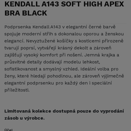
KENDALL A143 SOFT HIGH APEX
BRA BLACK
Podprsenka Kendall A143 v elegantní černé barvě
spojuje moderní střih s dokonalou oporou a ženskou
elegancí. Nevyztužené košíčky s kosticemi přirozeně
tvarují poprsí, vytvářejí krásný dekolt a zároveň
zajišťují vysoký komfort při nošení. Jemná krajka a
průsvitné detaily dodávají modelu lehkost,
sofistikovanost a smyslný vzhled. Ideální volba pro
ženy, které hledají pohodlnou, ale zároveň výjimečně
elegantní podprsenku pro každý den i speciální
příležitosti.
Limitovaná kolekce dostupná pouze do vyprodání
zásob u výrobce.
Účel