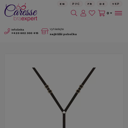
EN
РУС
FR
DE
YКР
0
Vyhledejte
Infolinka
+420
602 300 415
nejbližší pobočku