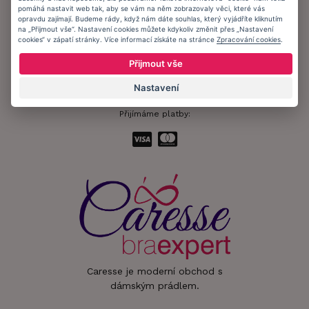
pomáhá nastavit web tak, aby se vám na něm zobrazovaly věci, které vás
Informační memorandum
opravdu zajímají. Budeme rády, když nám dáte souhlas, který vyjádříte kliknutím
na „Přijmout vše“. Nastavení cookies můžete kdykoliv změnit přes „Nastavení
cookies“ v zápatí stránky. Více informací získáte na stránce
Zpracování cookies
.
Zůstaňte s námi v kontaktu.
Přijmout vše
Nastavení
Přijímáme platby:
Caresse je moderní obchod s
dámským prádlem.