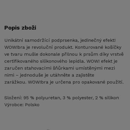
Popis zboží
Unikátní samodržící podprsenka, jedinečný efekt!
WOW!bra je revoluční produkt. Konturované košíčky
ve tvaru mušle dokonale přilnou k prsům díky vrstvě
certifikovaného silikonového lepidla. WOW! efekt je
zaručen stahovacími šňůrkami umístěnými mezi
nimi – jednoduše je utáhněte a zajistěte
zarážkou. WOW!bra je určena pro opakované použití.
Složení: 95 % polyuretan, 3 % polyester, 2 % silikon
Výrobce: Polsko