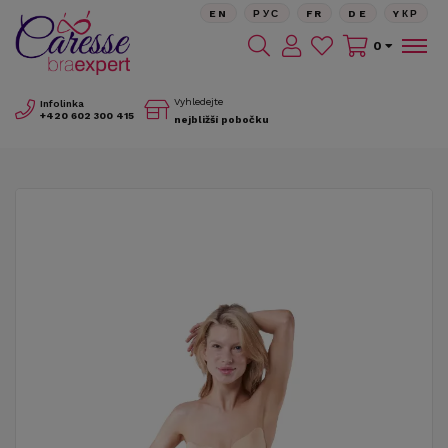
EN
РУС
FR
DE
YКР
0
Vyhledejte
Infolinka
+420
602 300 415
nejbližší pobočku