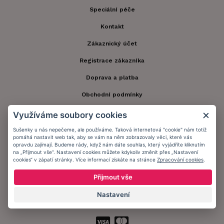
Speciální péče
Kontakt
Zákaznický účet
Registrace zákazníka
Doprava a platba
Obchodní podmínky
Ochrana osobních údajů
Využíváme soubory cookies
Informační memorandum
Sušenky u nás nepečeme, ale používáme. Taková internetová "cookie" nám totiž
pomáhá nastavit web tak, aby se vám na něm zobrazovaly věci, které vás
opravdu zajímají. Budeme rády, když nám dáte souhlas, který vyjádříte kliknutím
na „Přijmout vše“. Nastavení cookies můžete kdykoliv změnit přes „Nastavení
Zůstaňte s námi v kontaktu.
cookies“ v zápatí stránky. Více informací získáte na stránce
Zpracování cookies
.
Přijmout vše
Nastavení
Přijímáme platby: