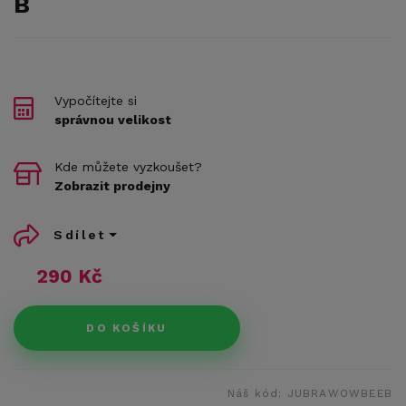
B
Vypočítejte si
správnou velikost
Kde můžete vyzkoušet?
Zobrazit prodejny
Sdílet
290 Kč
DO KOŠÍKU
Náš kód:
JUBRAWOWBEEB