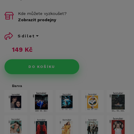
Kde můžete vyzkoušet?
Zobrazit prodejny
Sdílet
149 Kč
DO KOŠÍKU
Barva