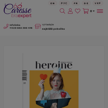
EN
РУС
FR
DE
YКР
0
Vyhledejte
Infolinka
+420
602 300 415
nejbližší pobočku