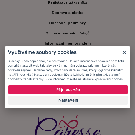
Registrace zákazníka
Doprava a platba
Obchodní podmínky
Ochrana osobních údajů
Informační memorandum
Využíváme soubory cookies
Zůstaňte s námi v kontaktu.
Sušenky u nás nepečeme, ale používáme. Taková internetová "cookie" nám totiž
pomáhá nastavit web tak, aby se vám na něm zobrazovaly věci, které vás
opravdu zajímají. Budeme rády, když nám dáte souhlas, který vyjádříte kliknutím
na „Přijmout vše“. Nastavení cookies můžete kdykoliv změnit přes „Nastavení
cookies“ v zápatí stránky. Více informací získáte na stránce
Zpracování cookies
.
Přijímáme platby:
Přijmout vše
Nastavení