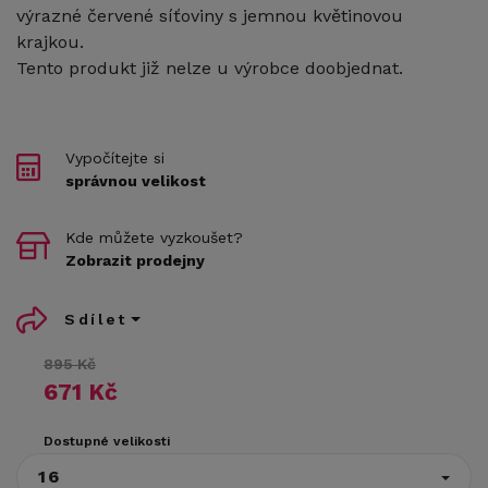
výrazné červené síťoviny s jemnou květinovou
krajkou.
Tento produkt již nelze u výrobce doobjednat.
Vypočítejte si
správnou velikost
Kde můžete vyzkoušet?
Zobrazit prodejny
Sdílet
895 Kč
671 Kč
Dostupné velikosti
16