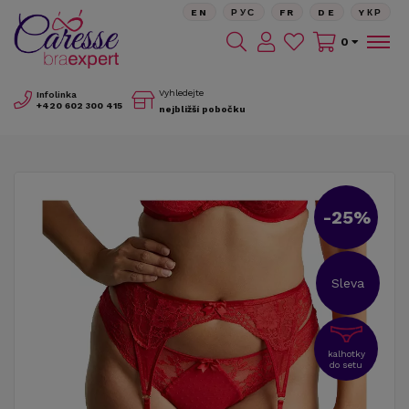
EN
РУС
FR
DE
YКР
0
Vyhledejte
Infolinka
+420
602 300 415
nejbližší pobočku
-25%
Sleva
kalhotky
do setu