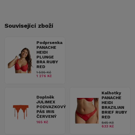
Související zboží
Podprsenka
PANACHE
HEIDI
PLUNGE
BRA RUBY
RED
1 595 Kč
1 276 Kč
Kalhotky
Doplněk
PANACHE
JULIMEX
HEIDI
PODVAZKOVÝ
BRAZILIAN
PÁS IRIS
BRIEF RUBY
ČERVENÝ
RED
165 Kč
845 Kč
633 Kč