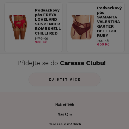
Podvazkový
Podvazkový
pás
pás FREYA
SAMANTA
LOVELAND
VALENTINA
SUSPENDER
GARTER
BOMBSHELL
BELT F30
CHILLI RED
RUBY
1 170 Kč
750 Kč
936 Kč
600 Kč
Přidejte se do
Caresse Clubu!
ZJISTIT VÍCE
Náš příběh
Náš tým
Caresse v médiích