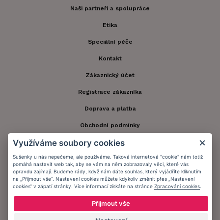
Naši partneři a spolupráce
Etika
Speciální péče
Kontakt
Zákaznický účet
Registrace zákazníka
Doprava a platba
Obchodní podmínky
Využíváme soubory cookies
Ochrana osobních údajů
Sušenky u nás nepečeme, ale používáme. Taková internetová "cookie" nám totiž
Informační memorandum
pomáhá nastavit web tak, aby se vám na něm zobrazovaly věci, které vás
opravdu zajímají. Budeme rády, když nám dáte souhlas, který vyjádříte kliknutím
na „Přijmout vše“. Nastavení cookies můžete kdykoliv změnit přes „Nastavení
cookies“ v zápatí stránky. Více informací získáte na stránce
Zpracování cookies
.
Zůstaňte s námi v kontaktu.
Přijmout vše