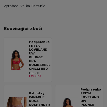
Výrobce: Velká Británie
Související zboží
Podprsenka
FREYA
LOVELAND
UW
PLUNGE
BRA
BOMBSHELL
CHILLI RED
1 585 Kč
1 268 Kč
Podprsenka
Kalhotky
FREYA
PANACHE
LOVELAND
ROSA
UW
SUSPENDER
PLUNGE