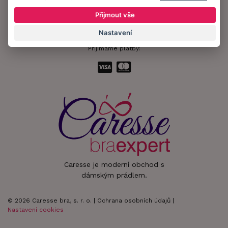
Zůstaňte s námi v kontaktu.
Přijmout vše
Nastavení
Přijímáme platby:
Caresse je moderní obchod s
dámským prádlem.
© 2026 Caresse bra, s. r. o. |
Ochrana osobních údajů
|
Nastavení cookies