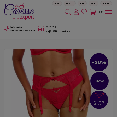
EN
РУС
FR
DE
YКР
0
Vyhledejte
Infolinka
+420
602 300 415
nejbližší pobočku
-20%
Sleva
kalhotky
do setu