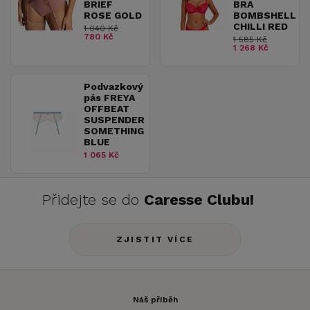
BRIEF
BRA
ROSE GOLD
BOMBSHELL
CHILLI RED
1 040 Kč
780 Kč
1 585 Kč
1 268 Kč
Podvazkový
pás FREYA
OFFBEAT
SUSPENDER
SOMETHING
BLUE
1 065 Kč
Přidejte se do
Caresse Clubu!
ZJISTIT VÍCE
Náš příběh