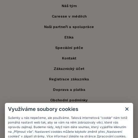
Náš tým
Caresse v médiích
Naši partneři a spolupráce
Etika
Speciální péče
Kontakt
Zákaznický účet
Registrace zákazníka
Doprava a platba
Obchodní podmínky
Využíváme soubory cookies
Ochrana osobních údajů
Sušenky u nás nepečeme, ale používáme. Taková internetová "cookie" nám totiž
Informační memorandum
pomáhá nastavit web tak, aby se vám na něm zobrazovaly věci, které vás
opravdu zajímají. Budeme rády, když nám dáte souhlas, který vyjádříte kliknutím
na „Přijmout vše“. Nastavení cookies můžete kdykoliv změnit přes „Nastavení
cookies“ v zápatí stránky. Více informací získáte na stránce
Zpracování cookies
.