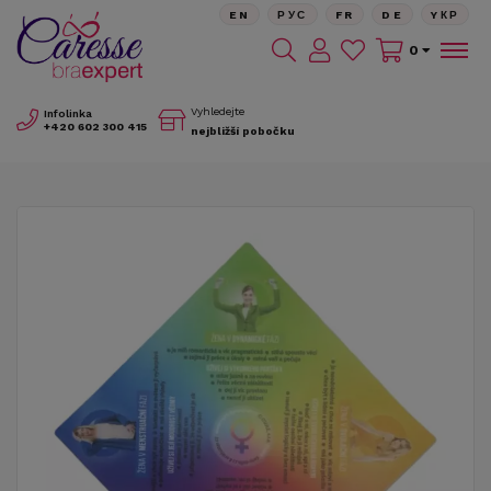
EN
РУС
FR
DE
YКР
0
Vyhledejte
Infolinka
+420
602 300 415
nejbližší pobočku