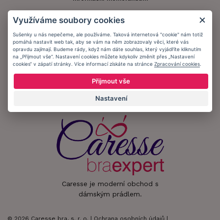
Využíváme soubory cookies
Zůstaňte s námi v kontaktu.
Sušenky u nás nepečeme, ale používáme. Taková internetová "cookie" nám totiž
pomáhá nastavit web tak, aby se vám na něm zobrazovaly věci, které vás
opravdu zajímají. Budeme rády, když nám dáte souhlas, který vyjádříte kliknutím
na „Přijmout vše“. Nastavení cookies můžete kdykoliv změnit přes „Nastavení
cookies“ v zápatí stránky. Více informací získáte na stránce
Zpracování cookies
.
Přijímáme platby:
Přijmout vše
Nastavení
Caresse je moderní obchod s
dámským prádlem.
© 2026 Caresse bra, s. r. o. |
Ochrana osobních údajů
|