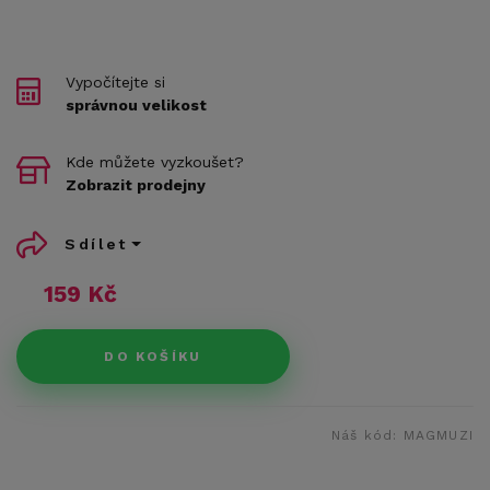
Vypočítejte si
správnou velikost
Kde můžete vyzkoušet?
Zobrazit prodejny
Sdílet
159 Kč
DO KOŠÍKU
Náš kód:
MAGMUZI