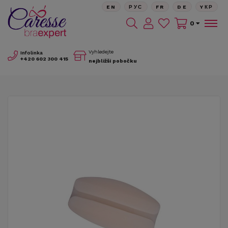
EN
РУС
FR
DE
YКР
0
Vyhledejte
Infolinka
+420
602 300 415
nejbližší pobočku