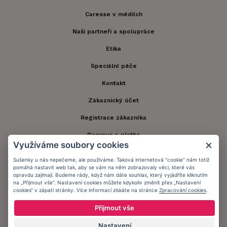
Caresse v médiích
Naši partneři a spolupráce
Etika
Speciální péče
Kontakt
Zákaznický účet
Registrace zákazníka
Doprava a platba
Využíváme soubory cookies
Obchodní podmínky
Sušenky u nás nepečeme, ale používáme. Taková internetová "cookie" nám totiž
pomáhá nastavit web tak, aby se vám na něm zobrazovaly věci, které vás
Ochrana osobních údajů
opravdu zajímají. Budeme rády, když nám dáte souhlas, který vyjádříte kliknutím
na „Přijmout vše“. Nastavení cookies můžete kdykoliv změnit přes „Nastavení
Informační memorandum
cookies“ v zápatí stránky. Více informací získáte na stránce
Zpracování cookies
.
Přijmout vše
Zůstaňte s námi v kontaktu.
Nastavení