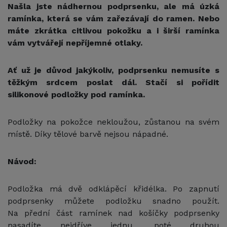
Našla jste nádhernou podprsenku, ale má úzká
ramínka, která se vám zařezávají do ramen. Nebo
máte zkrátka citlivou pokožku a i širší ramínka
vám vytvářejí nepříjemné otlaky.
Ať už je důvod jakýkoliv, podprsenku nemusíte s
těžkým srdcem poslat dál. Stačí si pořídit
silikonové podložky pod ramínka.
Podložky na pokožce nekloužou, zůstanou na svém
místě. Díky tělové barvě nejsou nápadné.
Návod:
Podložka má dvě odklápěcí křidélka. Po zapnutí
podprsenky můžete podložku snadno použít.
Na přední část ramínek nad košíčky podprsenky
nasadíte nejdříve jednu, poté druhou