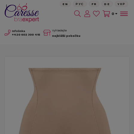
EN
РУС
FR
DE
YКР
0
Vyhledejte
Infolinka
+420
602 300 415
nejbližší pobočku