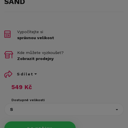
SAND
Vypočítejte si
správnou velikost
Kde můžete vyzkoušet?
Zobrazit prodejny
Sdílet
549 Kč
Dostupné velikosti
S