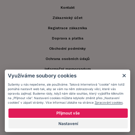
Kontakt
Zákaznický účet
Registrace zákazníka
Doprava a platba
Obchodní podmínky
Ochrana osobních údajů
Informační memorandum
Využíváme soubory cookies
Sušenky u nás nepečeme, ale používáme. Taková internetová "cookie" nám totiž
Zůstaňte s námi v kontaktu.
pomáhá nastavit web tak, aby se vám na něm zobrazovaly věci, které vás
opravdu zajímají. Budeme rády, když nám dáte souhlas, který vyjádříte kliknutím
na „Přijmout vše“. Nastavení cookies můžete kdykoliv změnit přes „Nastavení
cookies“ v zápatí stránky. Více informací získáte na stránce
Zpracování cookies
.
Přijmout vše
Přijímáme platby:
Nastavení