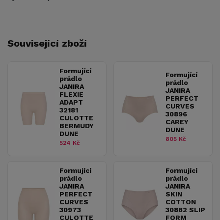
Související zboží
Formující
Formující
prádlo
prádlo
JANIRA
JANIRA
FLEXIE
PERFECT
ADAPT
CURVES
32181
30896
CULOTTE
CAREY
BERMUDY
DUNE
DUNE
805 Kč
524 Kč
Formující
Formující
prádlo
prádlo
JANIRA
JANIRA
PERFECT
SKIN
CURVES
COTTON
30973
30882 SLIP
CULOTTE
FORM