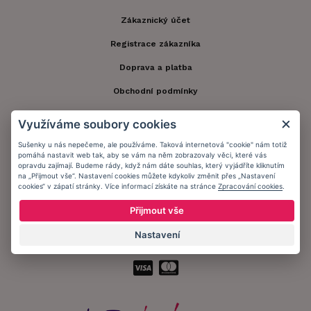
Zákaznický účet
Registrace zákazníka
Doprava a platba
Obchodní podmínky
Ochrana osobních údajů
Využíváme soubory cookies
Informační memorandum
Sušenky u nás nepečeme, ale používáme. Taková internetová "cookie" nám totiž
pomáhá nastavit web tak, aby se vám na něm zobrazovaly věci, které vás
opravdu zajímají. Budeme rády, když nám dáte souhlas, který vyjádříte kliknutím
na „Přijmout vše“. Nastavení cookies můžete kdykoliv změnit přes „Nastavení
Zůstaňte s námi v kontaktu.
cookies“ v zápatí stránky. Více informací získáte na stránce
Zpracování cookies
.
Přijmout vše
Nastavení
Přijímáme platby: