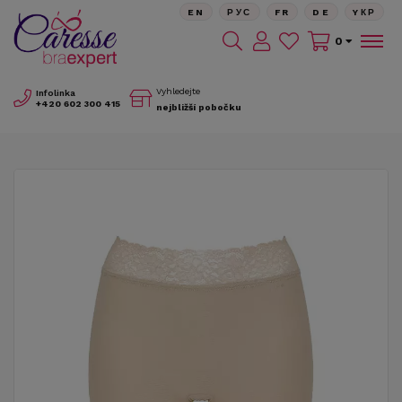
EN
РУС
FR
DE
YКР
0
Vyhledejte
Infolinka
+420
602 300 415
nejbližší pobočku