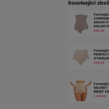
Související zbož
Formujíc
CORRIGE
66040 V
KALHOT
669 Kč
Formujíc
PERFECT
STAHUJÍ
499 Kč
Formujíc
SECRET 
BRIEF F
1 430 Kč