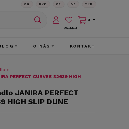
EN
РУС
FR
DE
YКР
0
Wishlist
BLOG
O NÁS
KONTAKT
dlo
»
ANIRA PERFECT CURVES 32639 HIGH
rádlo JANIRA PERFECT
9 HIGH SLIP DUNE