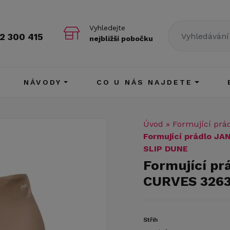
Vyhledejte
2 300 415
nejbližší pobočku
NÁVODY
CO U NÁS NAJDETE
Úvod
»
Formující prá
Formující prádlo J
SLIP DUNE
Formující p
CURVES 3263
Střih