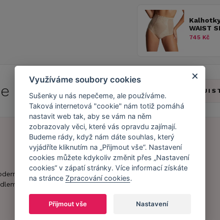
Kalhotk
WAIST S
745 Kč
Využíváme soubory cookies
 se do
Caresse Clubu!
ZJIS
Sušenky u nás nepečeme, ale používáme.
Taková internetová "cookie" nám totiž pomáhá
nastavit web tak, aby se vám na něm
zobrazovaly věci, které vás opravdu zajímají.
Budeme rády, když nám dáte souhlas, který
vyjádříte kliknutím na „Přijmout vše“. Nastavení
Náš příběh
Zákaznický účet
cookies můžete kdykoliv změnit přes „Nastavení
cookies“ v zápatí stránky. Více informací získáte
Náš tým
Registrace
oderní obchod s
na stránce
Zpracování cookies
.
zákazníka
dlem.
Caresse v
médiích
Doprava a platba
Přijmout vše
Nastavení
Naši partneři a
Obchodní