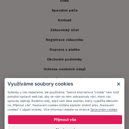
Etika
Speciální péče
Kontakt
Zákaznický účet
Registrace zákazníka
Doprava a platba
Obchodní podmínky
Ochrana osobních údajů
Informační memorandum
Využíváme soubory cookies
Sušenky u nás nepečeme, ale používáme. Taková internetová "cookie" nám totiž
Zůstaňte s námi v kontaktu.
pomáhá nastavit web tak, aby se vám na něm zobrazovaly věci, které vás
opravdu zajímají. Budeme rády, když nám dáte souhlas, který vyjádříte kliknutím
na „Přijmout vše“. Nastavení cookies můžete kdykoliv změnit přes „Nastavení
cookies“ v zápatí stránky. Více informací získáte na stránce
Zpracování cookies
.
Přijmout vše
Přijímáme platby: