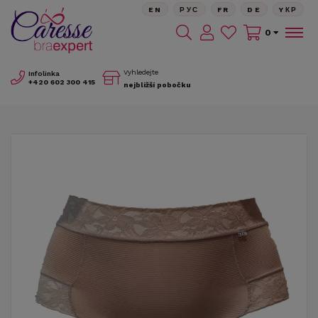
EN
РУС
FR
DE
YКР
0
Vyhledejte
Infolinka
+420
602 300 415
nejbližší pobočku