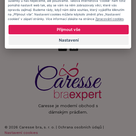
Sušenky u nás nepečeme, ale používáme. Taková internetová "cookie" nám totiž
pomáhá nastavit web tak, aby se vám na něm zobrazovaly věci, které vás
Zůstaňte s námi v kontaktu.
opravdu zajímají. Budeme rády, když nám dáte souhlas, který vyjádříte kliknutím
na „Přijmout vše“. Nastavení cookies můžete kdykoliv změnit přes „Nastavení
cookies“ v zápatí stránky. Více informací získáte na stránce
Zpracování cookies
.
Přijmout vše
Přijímáme platby:
Nastavení
Caresse je moderní obchod s
dámským prádlem.
© 2026 Caresse bra, s. r. o. |
Ochrana osobních údajů
|
Nastavení cookies