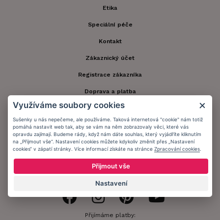
Etika
Speciální péče
Kontakt
Zákaznický účet
Registrace zákazníka
Doprava a platba
Využíváme soubory cookies
Obchodní podmínky
Sušenky u nás nepečeme, ale používáme. Taková internetová "cookie" nám totiž
Ochrana osobních údajů
pomáhá nastavit web tak, aby se vám na něm zobrazovaly věci, které vás
opravdu zajímají. Budeme rády, když nám dáte souhlas, který vyjádříte kliknutím
Informační memorandum
na „Přijmout vše“. Nastavení cookies můžete kdykoliv změnit přes „Nastavení
cookies“ v zápatí stránky. Více informací získáte na stránce
Zpracování cookies
.
Přijmout vše
Zůstaňte s námi v kontaktu.
Nastavení
Přijímáme platby: