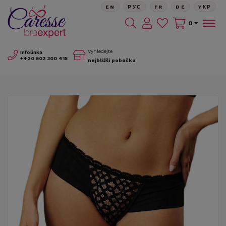
EN
РУС
FR
DE
YКР
0
Vyhledejte
Infolinka
+420
602 300 415
nejbližší pobočku