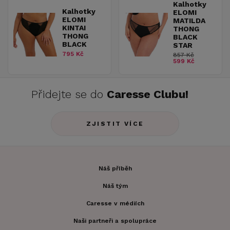
Kalhotky
Kalhotky
ELOMI
ELOMI
MATILDA
KINTAI
THONG
THONG
BLACK
BLACK
STAR
795 Kč
857 Kč
599 Kč
Přidejte se do
Caresse Clubu!
ZJISTIT VÍCE
Náš příběh
Náš tým
Caresse v médiích
Naši partneři a spolupráce