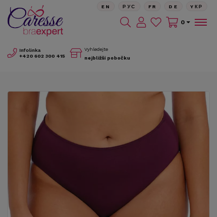
EN
РУС
FR
DE
YКР
0
Vyhledejte
Infolinka
+420
602 300 415
nejbližší pobočku