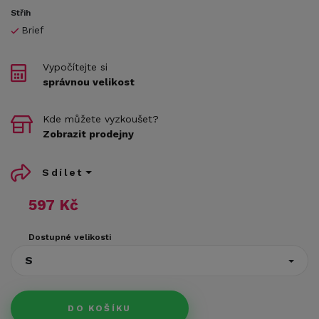
Střih
Brief
Vypočítejte si
správnou velikost
Kde můžete vyzkoušet?
Zobrazit prodejny
Sdílet
597 Kč
Dostupné velikosti
S
DO KOŠÍKU