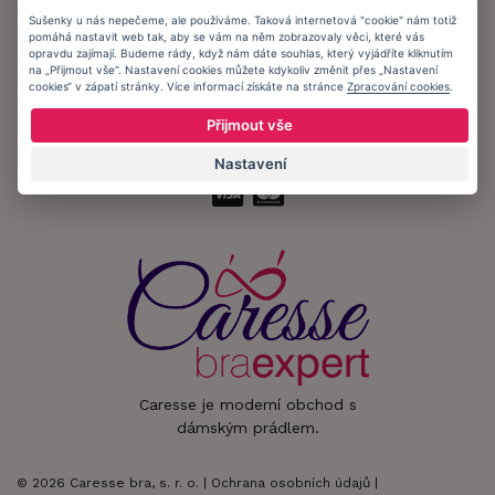
Sušenky u nás nepečeme, ale používáme. Taková internetová "cookie" nám totiž
pomáhá nastavit web tak, aby se vám na něm zobrazovaly věci, které vás
Zůstaňte s námi v kontaktu.
opravdu zajímají. Budeme rády, když nám dáte souhlas, který vyjádříte kliknutím
na „Přijmout vše“. Nastavení cookies můžete kdykoliv změnit přes „Nastavení
cookies“ v zápatí stránky. Více informací získáte na stránce
Zpracování cookies
.
Přijmout vše
Přijímáme platby:
Nastavení
Caresse je moderní obchod s
dámským prádlem.
© 2026 Caresse bra, s. r. o. |
Ochrana osobních údajů
|