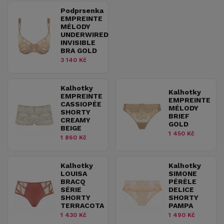
Podprsenka
EMPREINTE
MÉLODY
UNDERWIRED
INVISIBLE
BRA GOLD
3 140 Kč
Kalhotky
Kalhotky
EMPREINTE
EMPREINTE
CASSIOPÉE
MÉLODY
SHORTY
BRIEF
CREAMY
GOLD
BEIGE
1 450 Kč
1 860 Kč
Kalhotky
Kalhotky
LOUISA
SIMONE
BRACQ
PÉRÈLE
SÉRIE
DELICE
SHORTY
SHORTY
TERRACOTA
PAMPA
1 430 Kč
1 490 Kč