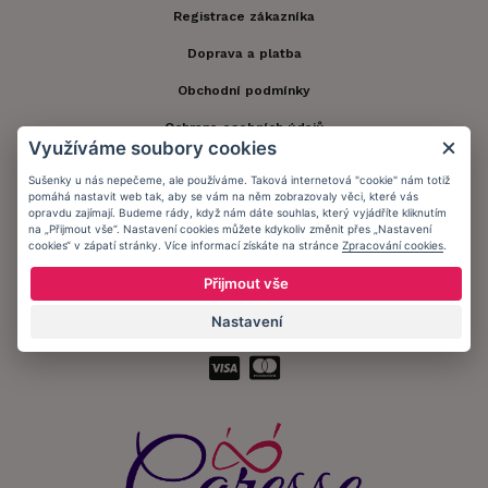
Registrace zákazníka
Doprava a platba
Obchodní podmínky
Ochrana osobních údajů
Využíváme soubory cookies
Informační memorandum
Sušenky u nás nepečeme, ale používáme. Taková internetová "cookie" nám totiž
pomáhá nastavit web tak, aby se vám na něm zobrazovaly věci, které vás
opravdu zajímají. Budeme rády, když nám dáte souhlas, který vyjádříte kliknutím
Zůstaňte s námi v kontaktu.
na „Přijmout vše“. Nastavení cookies můžete kdykoliv změnit přes „Nastavení
cookies“ v zápatí stránky. Více informací získáte na stránce
Zpracování cookies
.
Přijmout vše
Nastavení
Přijímáme platby: