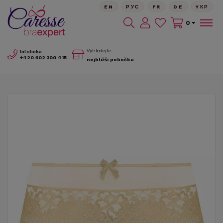
EN
РУС
FR
DE
YКР
0
Vyhledejte
Infolinka
+420
602 300 415
nejbližší pobočku