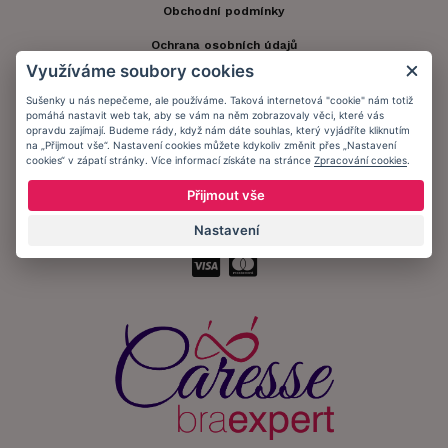
Obchodní podmínky
Ochrana osobních údajů
Využíváme soubory cookies
Informační memorandum
Sušenky u nás nepečeme, ale používáme. Taková internetová "cookie" nám totiž
pomáhá nastavit web tak, aby se vám na něm zobrazovaly věci, které vás
opravdu zajímají. Budeme rády, když nám dáte souhlas, který vyjádříte kliknutím
Zůstaňte s námi v kontaktu.
na „Přijmout vše“. Nastavení cookies můžete kdykoliv změnit přes „Nastavení
cookies“ v zápatí stránky. Více informací získáte na stránce
Zpracování cookies
.
Přijmout vše
Nastavení
Přijímáme platby: