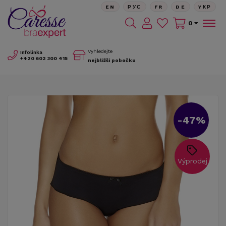
EN
РУС
FR
DE
YКР
0
Vyhledejte
Infolinka
+420
602 300 415
nejbližší pobočku
-47%
Výprodej