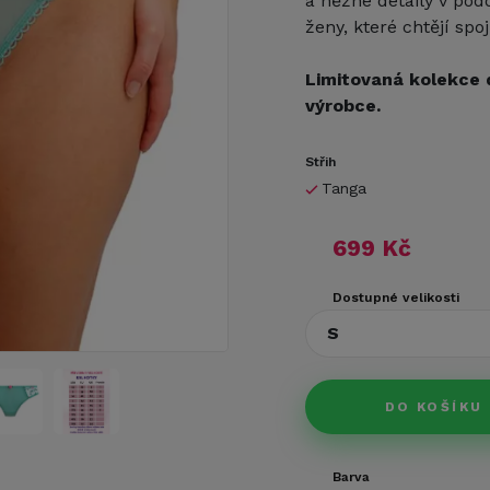
a něžné detaily v pod
ženy, které chtějí sp
Limitovaná kolekce 
výrobce.
Střih
Tanga
699 Kč
Dostupné velikosti
S
DO KOŠÍKU
Barva