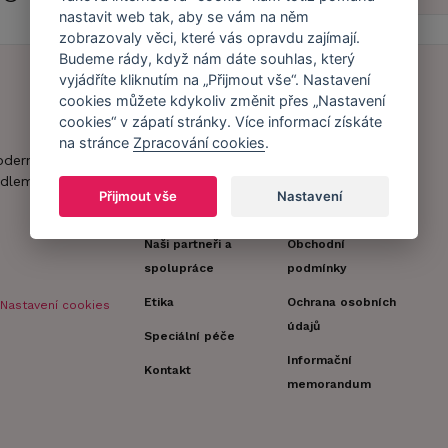
nastavit web tak, aby se vám na něm
zobrazovaly věci, které vás opravdu zajímají.
Budeme rády, když nám dáte souhlas, který
vyjádříte kliknutím na „Přijmout vše“. Nastavení
cookies můžete kdykoliv změnit přes „Nastavení
Náš příběh
Zákaznický účet
cookies“ v zápatí stránky. Více informací získáte
na stránce
Zpracování cookies
.
Náš tým
Registrace
oderní obchod s
zákazníka
dlem.
Caresse v
Přijmout vše
Nastavení
médiích
Doprava a platba
Naši partneři a
Obchodní
spolupráce
podmínky
Etika
Ochrana osobních
Nastavení cookies
údajů
Speciální péče
Informační
Kontakt
memorandum