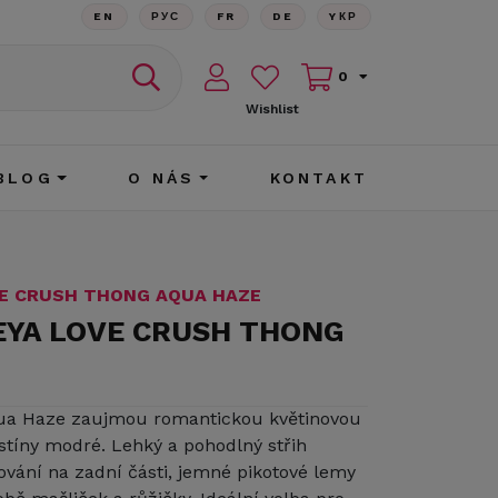
EN
РУС
FR
DE
YКР
0
Wishlist
BLOG
O NÁS
KONTAKT
VE CRUSH THONG AQUA HAZE
REYA LOVE CRUSH THONG
ua Haze zaujmou romantickou květinovou
stíny modré. Lehký a pohodlný střih
ování na zadní části, jemné pikotové lemy