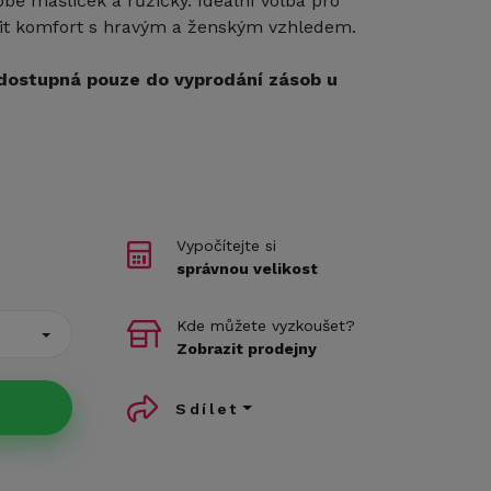
obě mašliček a růžičky. Ideální volba pro
ojit komfort s hravým a ženským vzhledem.
dostupná pouze do vyprodání zásob u
Vypočítejte si
správnou velikost
Kde můžete vyzkoušet?
Zobrazit prodejny
Sdílet