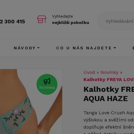
Vyhledejte
2 300 415
nejbližší pobočku
NÁVODY
CO U NÁS NAJDETE
Úvod
»
Novinky
»
Kalhotky FREYA LO
Kalhotky F
Novinka
AQUA HAZE
Tanga Love Crush Aq
výšivkou a svěžími od
doplňuje efektní šněr