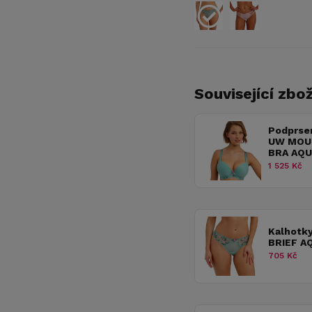
Související zbož
Podprse
UW MOU
BRA AQU
1 525 Kč
Kalhotk
BRIEF A
705 Kč