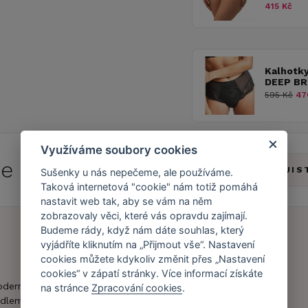
415 Kč
Kalhotk
DEEP BR
595 Kč
47
Využíváme soubory cookies
 se do
Caresse Clubu!
ZJIS
Sušenky u nás nepečeme, ale používáme.
Taková internetová "cookie" nám totiž pomáhá
nastavit web tak, aby se vám na něm
zobrazovaly věci, které vás opravdu zajímají.
Budeme rády, když nám dáte souhlas, který
vyjádříte kliknutím na „Přijmout vše“. Nastavení
Náš příběh
Zákaznický účet
cookies můžete kdykoliv změnit přes „Nastavení
cookies“ v zápatí stránky. Více informací získáte
Náš tým
Registrace
oderní obchod s
na stránce
Zpracování cookies
.
zákazníka
dlem.
Caresse v