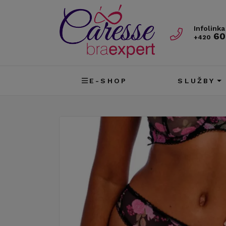
Infolinka
60
+420
E-SHOP
SLUŽBY