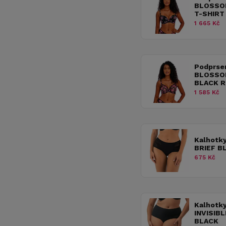
BLOSSO
T-SHIRT
1 665 Kč
Podprse
BLOSSO
BLACK 
1 585 Kč
Kalhotk
BRIEF B
675 Kč
Kalhotk
INVISIB
BLACK