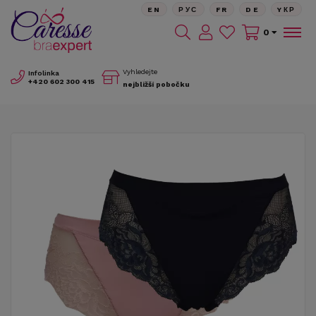
EN
РУС
FR
DE
YКР
0
Vyhledejte
Infolinka
+420
602 300 415
nejbližší pobočku