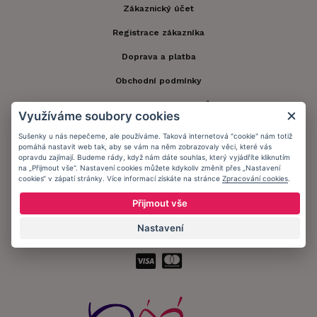
Zákaznický účet
Registrace zákazníka
Doprava a platba
Obchodní podmínky
Ochrana osobních údajů
Využíváme soubory cookies
Informační memorandum
Sušenky u nás nepečeme, ale používáme. Taková internetová "cookie" nám totiž
pomáhá nastavit web tak, aby se vám na něm zobrazovaly věci, které vás
opravdu zajímají. Budeme rády, když nám dáte souhlas, který vyjádříte kliknutím
na „Přijmout vše“. Nastavení cookies můžete kdykoliv změnit přes „Nastavení
Zůstaňte s námi v kontaktu.
cookies“ v zápatí stránky. Více informací získáte na stránce
Zpracování cookies
.
Přijmout vše
Nastavení
Přijímáme platby: