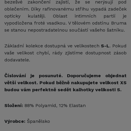
bezešvé zakončení zajistí, že se nerýsují pod
oblečením. Díky rafinovanému střihu vypadá zadeček
opticky kulatěji. Oblast intimních partií je
vypodložena froté vsadkou. V tělovém odstínu Bruma
se stanou nepostradatelnou součástí vašeho šatníku.
Základní kolekce dostupná ve velikostech
S-L
. Pokud
vaše velikost chybí, rády zjistíme dostupnost zásob
dodavatele.
Číslování je posunuté. Doporučujeme objednat
větší velikost. Pokud běžně nakupujete velikost XS
budou vám perfektně sedět kalhotky velikosti S.
Složení:
88% Polyamid, 12% Elastan
Výrobce:
Španělsko