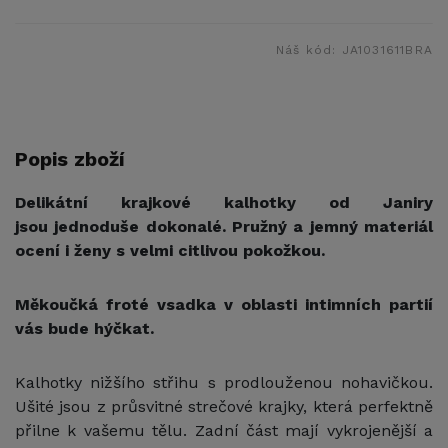
Náš kód:
JA1031611BRA
Popis zboží
Delikátní krajkové kalhotky od Janiry
jsou jednoduše dokonalé. Pružný a jemný materiál
ocení i ženy s velmi citlivou pokožkou.
Měkoučká froté vsadka v oblasti intimních partií
vás bude hýčkat.
Kalhotky nižšího střihu s prodlouženou nohavičkou.
Ušité jsou z průsvitné strečové krajky, která perfektně
přilne k vašemu tělu. Zadní část mají vykrojenější a