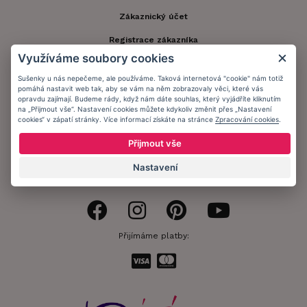
Zákaznický účet
Registrace zákazníka
Využíváme soubory cookies
Doprava a platba
Sušenky u nás nepečeme, ale používáme. Taková internetová "cookie" nám totiž
Obchodní podmínky
pomáhá nastavit web tak, aby se vám na něm zobrazovaly věci, které vás
opravdu zajímají. Budeme rády, když nám dáte souhlas, který vyjádříte kliknutím
na „Přijmout vše“. Nastavení cookies můžete kdykoliv změnit přes „Nastavení
Ochrana osobních údajů
cookies“ v zápatí stránky. Více informací získáte na stránce
Zpracování cookies
.
Informační memorandum
Přijmout vše
Nastavení
Zůstaňte s námi v kontaktu.
Přijímáme platby: