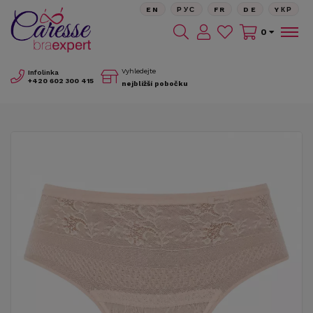
EN
РУС
FR
DE
YКР
0
Vyhledejte
Infolinka
+420
602 300 415
nejbližší pobočku