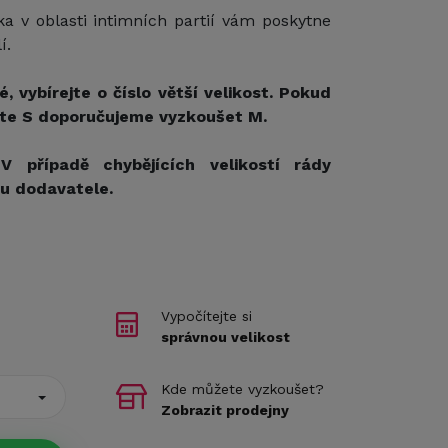
a v oblasti intimních partií vám poskytne
í.
é, vybírejte o číslo větší velikost. Pokud
íte S doporučujeme vyzkoušet M.
V případě chybějících velikostí rády
 u dodavatele.
Vypočítejte si
správnou velikost
Kde můžete vyzkoušet?
Zobrazit prodejny