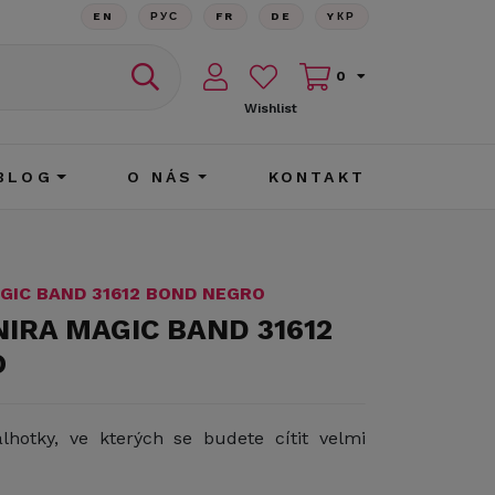
EN
РУС
FR
DE
YКР
0
Wishlist
BLOG
O NÁS
KONTAKT
AGIC BAND 31612 BOND NEGRO
NIRA MAGIC BAND 31612
O
lhotky, ve kterých se budete cítit velmi