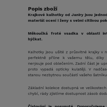
Popis zboží
Krajkové kalhotky od Janiry jsou jedno
materiál ocení i ženy s velmi citlivou po
Měkoučká froté vsadka v oblasti in
hýčkat.
Kalhotky jsou ušité z průsvitné krajky v n
perfektně přilne k vašemu tělu, díky
nerýsuje pod oblečením. Zadní část je up
proto vypadá opticky kulatěji. V nadč
stanou nezbytnou součástí vašeho šatníku
Základní kolekce dostupná ve velikostec
chybí, rády zjistíme dostupnost zásob doda
Číslování je posunuté. Doporučujeme 