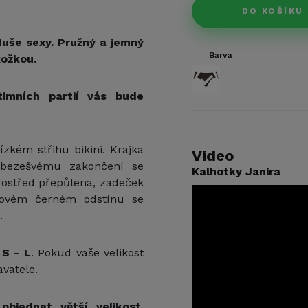
DO KOŠÍKU
duše sexy. Pružný a jemný
Barva
kožkou.
timních partií vás bude
ízkém střihu bikini. Krajka
Video
 bezešvému zakončení se
Kalhotky Janira
rostřed přepůlena, zadeček
asovém černém odstínu se
.
h
S - L
. Pokud vaše velikost
vatele.
objednat větší velikost.