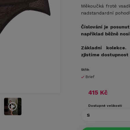
Měkoučká froté vsadk
nadstandardní pohodl
Číslování je posunut
například běžně nos
Základní kolekce. 
zjistíme dostupnost
Střih
Brief
415 Kč
Dostupné velikosti
S