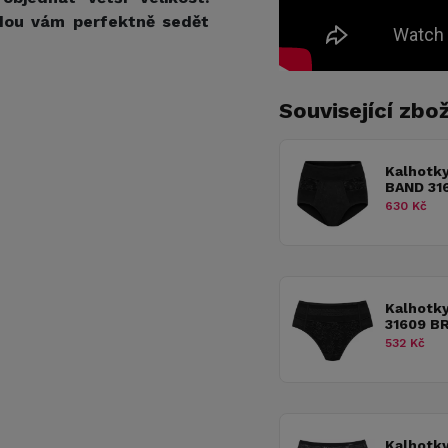
dou vám perfektně sedět
Související zbož
Kalhotky
BAND 31
630 Kč
Kalhotk
31609 B
532 Kč
Kalhotk