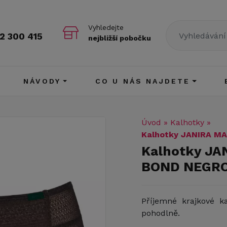
Vyhledejte
2 300 415
nejbližší pobočku
NÁVODY
CO U NÁS NAJDETE
Úvod
»
Kalhotky
»
Kalhotky JANIRA M
Kalhotky JA
BOND NEGR
Příjemné krajkové ka
pohodlně.