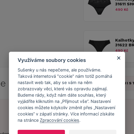
31611 S
490 Kč
Kalhotk
31622 B
490 Kč
Využíváme soubory cookies
Sušenky u nás nepečeme, ale používáme.
Taková internetová "cookie" nám totiž pomáhá
 se do
Caresse Clubu!
nastavit web tak, aby se vám na něm
ZJIS
zobrazovaly věci, které vás opravdu zajímají.
Budeme rády, když nám dáte souhlas, který
vyjádříte kliknutím na „Přijmout vše“. Nastavení
cookies můžete kdykoliv změnit přes „Nastavení
cookies“ v zápatí stránky. Více informací získáte
na stránce
Zpracování cookies
.
Náš příběh
Zákaznický účet
Náš tým
Registrace
oderní obchod s