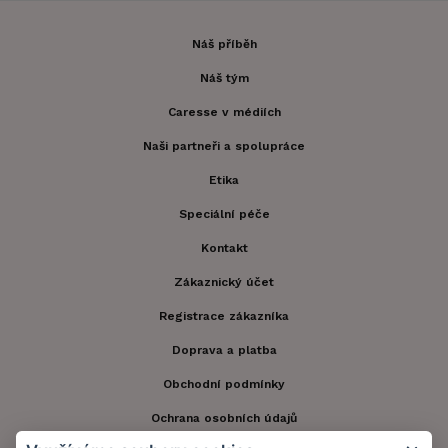
Náš příběh
Náš tým
Caresse v médiích
Naši partneři a spolupráce
Etika
Speciální péče
Kontakt
Zákaznický účet
Registrace zákazníka
Doprava a platba
Obchodní podmínky
Ochrana osobních údajů