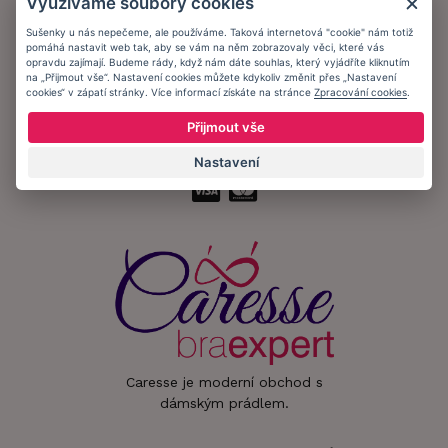
Využíváme soubory cookies
Informační memorandum
Sušenky u nás nepečeme, ale používáme. Taková internetová "cookie" nám totiž
pomáhá nastavit web tak, aby se vám na něm zobrazovaly věci, které vás
Zůstaňte s námi v kontaktu.
opravdu zajímají. Budeme rády, když nám dáte souhlas, který vyjádříte kliknutím
na „Přijmout vše“. Nastavení cookies můžete kdykoliv změnit přes „Nastavení
cookies“ v zápatí stránky. Více informací získáte na stránce
Zpracování cookies
.
Přijmout vše
Přijímáme platby:
Nastavení
Caresse je moderní obchod s
dámským prádlem.