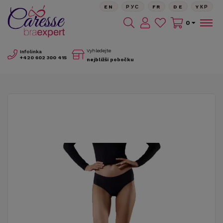
EN
РУС
FR
DE
YКР
0
Vyhledejte
Infolinka
+420
602 300 415
nejbližší pobočku