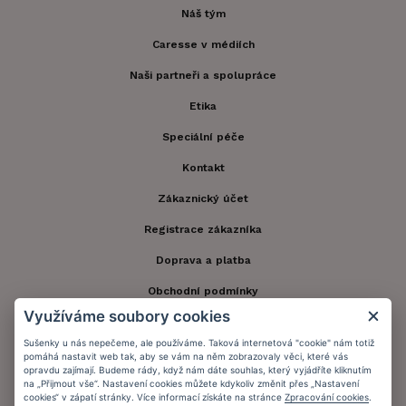
Náš tým
Caresse v médiích
Naši partneři a spolupráce
Etika
Speciální péče
Kontakt
Zákaznický účet
Registrace zákazníka
Doprava a platba
Obchodní podmínky
Využíváme soubory cookies
Ochrana osobních údajů
Sušenky u nás nepečeme, ale používáme. Taková internetová "cookie" nám totiž
Informační memorandum
pomáhá nastavit web tak, aby se vám na něm zobrazovaly věci, které vás
opravdu zajímají. Budeme rády, když nám dáte souhlas, který vyjádříte kliknutím
na „Přijmout vše“. Nastavení cookies můžete kdykoliv změnit přes „Nastavení
cookies“ v zápatí stránky. Více informací získáte na stránce
Zpracování cookies
.