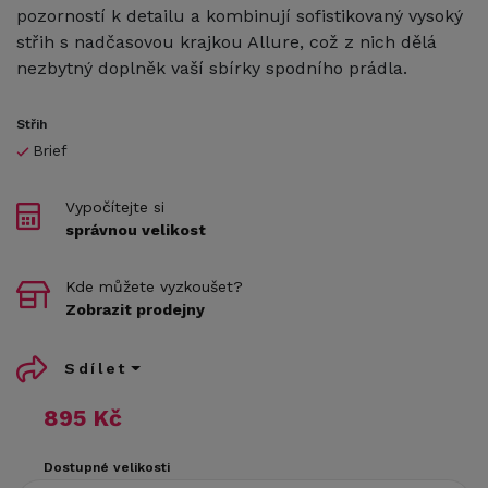
pozorností k detailu a kombinují sofistikovaný vysoký
střih s nadčasovou krajkou Allure, což z nich dělá
nezbytný doplněk vaší sbírky spodního prádla.
Střih
Brief
Vypočítejte si
správnou velikost
Kde můžete vyzkoušet?
Zobrazit prodejny
Sdílet
895 Kč
Dostupné velikosti