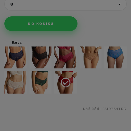
8
DO KOŠÍKU
Barva
Náš kód:
PA10764TRD