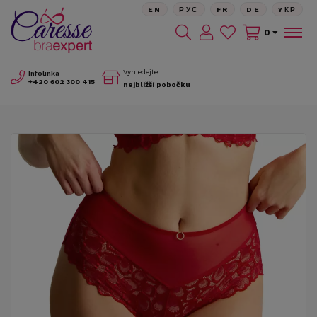
EN
РУС
FR
DE
YКР
0
Vyhledejte
Infolinka
+420
602 300 415
nejbližší pobočku