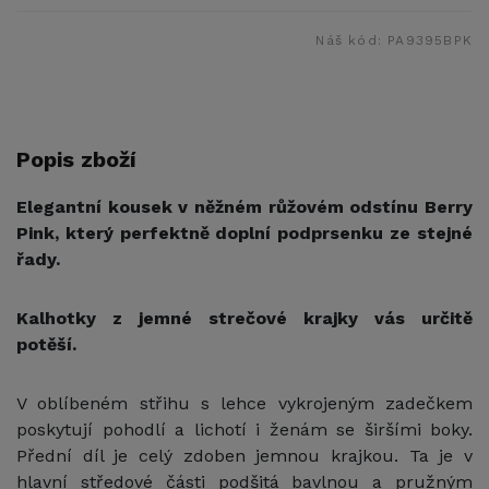
Náš kód:
PA9395BPK
Popis zboží
Elegantní kousek v něžném růžovém odstínu Berry
Pink, který perfektně doplní podprsenku ze stejné
řady.
Kalhotky z jemné strečové krajky vás určitě
potěší.
V oblíbeném střihu s lehce vykrojeným zadečkem
poskytují pohodlí a lichotí i ženám se širšími boky.
Přední díl je celý zdoben jemnou krajkou. Ta je v
hlavní středové části podšitá bavlnou a pružným