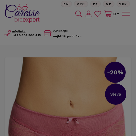
EN
РУС
FR
DE
YКР
0
Vyhledejte
Infolinka
+420
602 300 415
nejbližší pobočku
-20%
Sleva