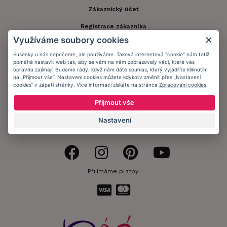
Zákaznický účet
Registrace zákazníka
Využíváme soubory cookies
Doprava a platba
Sušenky u nás nepečeme, ale používáme. Taková internetová "cookie" nám totiž
Obchodní podmínky
pomáhá nastavit web tak, aby se vám na něm zobrazovaly věci, které vás
opravdu zajímají. Budeme rády, když nám dáte souhlas, který vyjádříte kliknutím
na „Přijmout vše“. Nastavení cookies můžete kdykoliv změnit přes „Nastavení
Ochrana osobních údajů
cookies“ v zápatí stránky. Více informací získáte na stránce
Zpracování cookies
.
Informační memorandum
Přijmout vše
Nastavení
Zůstaňte s námi v kontaktu.
Přijímáme platby: