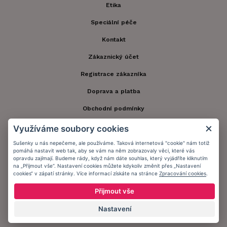
Etika
Speciální péče
Kontakt
Zákaznický účet
Registrace zákazníka
Doprava a platba
Obchodní podmínky
Ochrana osobních údajů
Využíváme soubory cookies
Informační memorandum
Sušenky u nás nepečeme, ale používáme. Taková internetová "cookie" nám totiž
pomáhá nastavit web tak, aby se vám na něm zobrazovaly věci, které vás
opravdu zajímají. Budeme rády, když nám dáte souhlas, který vyjádříte kliknutím
na „Přijmout vše“. Nastavení cookies můžete kdykoliv změnit přes „Nastavení
Zůstaňte s námi v kontaktu.
cookies“ v zápatí stránky. Více informací získáte na stránce
Zpracování cookies
.
Přijmout vše
Nastavení
Přijímáme platby: