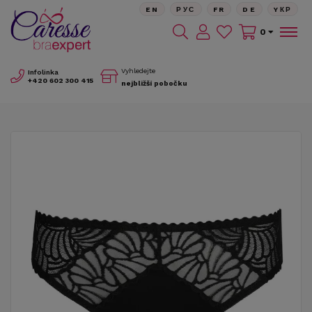
EN
РУС
FR
DE
YКР
0
Vyhledejte
Infolinka
+420
602 300 415
nejbližší pobočku