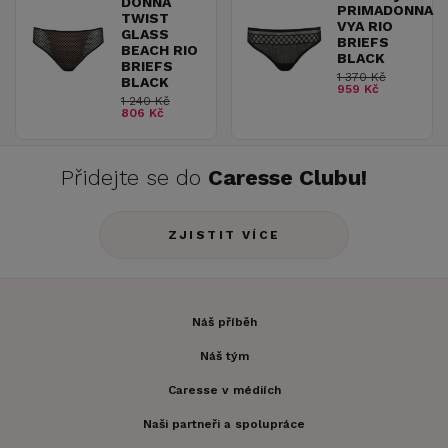
DONNA
PRIMADONNA
TWIST
VYA RIO
GLASS
BRIEFS
BEACH RIO
BLACK
BRIEFS
1 370 Kč
BLACK
959 Kč
1 240 Kč
806 Kč
Přidejte se do
Caresse Clubu!
ZJISTIT VÍCE
Náš příběh
Náš tým
Caresse v médiích
Naši partneři a spolupráce