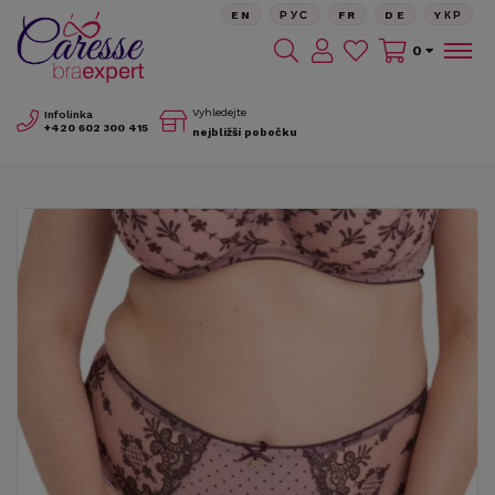
EN
РУС
FR
DE
YКР
0
Vyhledejte
Infolinka
+420
602 300 415
nejbližší pobočku