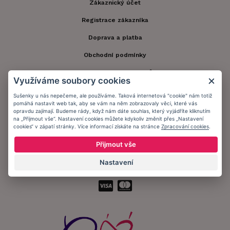
Zákaznický účet
Registrace zákazníka
Doprava a platba
Obchodní podmínky
Ochrana osobních údajů
Využíváme soubory cookies
Informační memorandum
Sušenky u nás nepečeme, ale používáme. Taková internetová "cookie" nám totiž
pomáhá nastavit web tak, aby se vám na něm zobrazovaly věci, které vás
opravdu zajímají. Budeme rády, když nám dáte souhlas, který vyjádříte kliknutím
na „Přijmout vše“. Nastavení cookies můžete kdykoliv změnit přes „Nastavení
Zůstaňte s námi v kontaktu.
cookies“ v zápatí stránky. Více informací získáte na stránce
Zpracování cookies
.
Přijmout vše
Nastavení
Přijímáme platby: