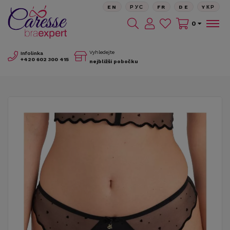
EN
РУС
FR
DE
YКР
0
Vyhledejte
Infolinka
+420
602 300 415
nejbližší pobočku