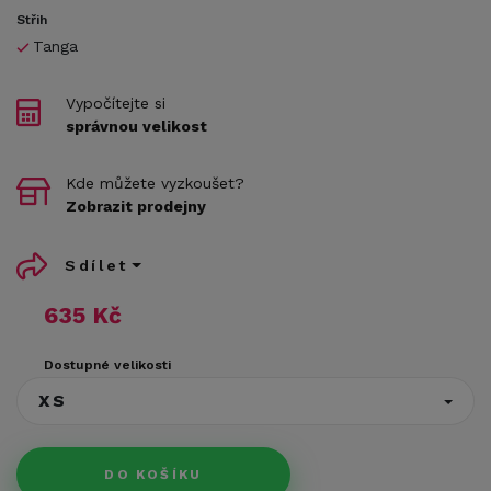
Střih
Tanga
Vypočítejte si
správnou velikost
Kde můžete vyzkoušet?
Zobrazit prodejny
Sdílet
635 Kč
Dostupné velikosti
XS
DO KOŠÍKU