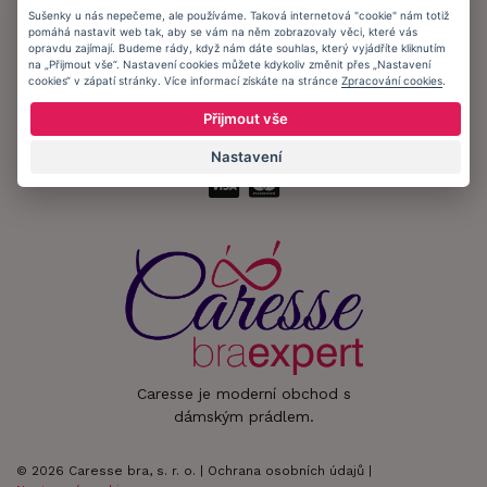
Sušenky u nás nepečeme, ale používáme. Taková internetová "cookie" nám totiž
pomáhá nastavit web tak, aby se vám na něm zobrazovaly věci, které vás
Zůstaňte s námi v kontaktu.
opravdu zajímají. Budeme rády, když nám dáte souhlas, který vyjádříte kliknutím
na „Přijmout vše“. Nastavení cookies můžete kdykoliv změnit přes „Nastavení
cookies“ v zápatí stránky. Více informací získáte na stránce
Zpracování cookies
.
Přijmout vše
Přijímáme platby:
Nastavení
Caresse je moderní obchod s
dámským prádlem.
© 2026 Caresse bra, s. r. o. |
Ochrana osobních údajů
|