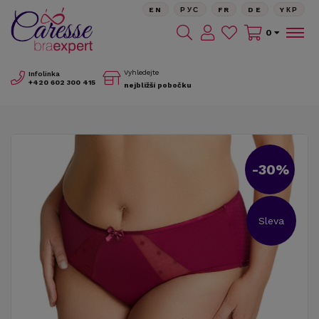
EN
РУС
FR
DE
YКР
0
Vyhledejte
Infolinka
+420
602 300 415
nejbližší pobočku
-30%
Sleva