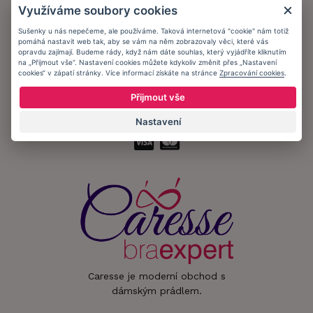
Využíváme soubory cookies
Informační memorandum
Sušenky u nás nepečeme, ale používáme. Taková internetová "cookie" nám totiž
pomáhá nastavit web tak, aby se vám na něm zobrazovaly věci, které vás
opravdu zajímají. Budeme rády, když nám dáte souhlas, který vyjádříte kliknutím
Zůstaňte s námi v kontaktu.
na „Přijmout vše“. Nastavení cookies můžete kdykoliv změnit přes „Nastavení
cookies“ v zápatí stránky. Více informací získáte na stránce
Zpracování cookies
.
Přijmout vše
Přijímáme platby:
Nastavení
Caresse je moderní obchod s
dámským prádlem.