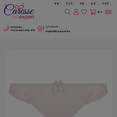
EN
РУС
FR
DE
YКР
0
Vyhledejte
Infolinka
+420
602 300 415
nejbližší pobočku