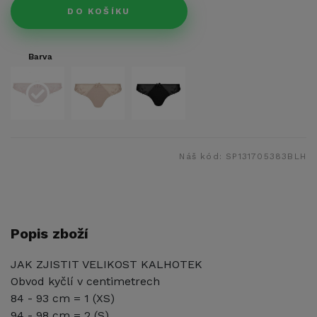
DO KOŠÍKU
Barva
Náš kód:
SP131705383BLH
Popis zboží
JAK ZJISTIT VELIKOST KALHOTEK
Obvod kyčlí v centimetrech
84 - 93 cm = 1 (XS)
94 - 98 cm = 2 (S)