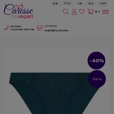
EN
РУС
FR
DE
YКР
0
Vyhledejte
Infolinka
+420
602 300 415
nejbližší pobočku
-40%
Sleva