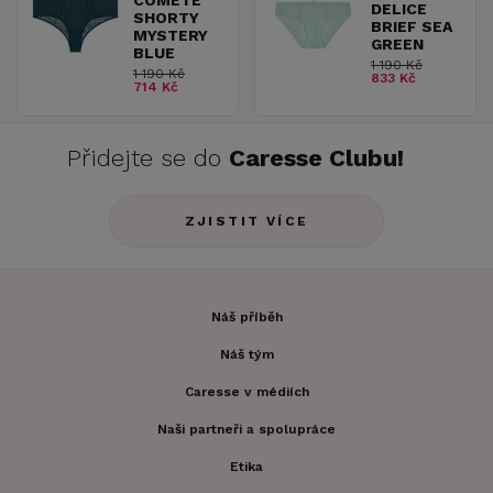
COMETE
DELICE
SHORTY
BRIEF SEA
MYSTERY
GREEN
BLUE
1 190 Kč
1 190 Kč
833 Kč
714 Kč
Přidejte se do
Caresse Clubu!
ZJISTIT VÍCE
Náš příběh
Náš tým
Caresse v médiích
Naši partneři a spolupráce
Etika