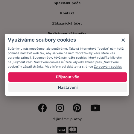
Speciální péče
Kontakt
Zákaznický účet
Registrace zákazníka
Využíváme soubory cookies
Doprava a platba
Sušenky u nás nepečeme, ale používáme. Taková internetová "cookie" nám totiž
pomáhá nastavit web tak, aby se vám na něm zobrazovaly věci, které vás
Obchodní podmínky
opravdu zajímají. Budeme rády, když nám dáte souhlas, který vyjádříte kliknutím
na „Přijmout vše“. Nastavení cookies můžete kdykoliv změnit přes „Nastavení
Ochrana osobních údajů
cookies“ v zápatí stránky. Více informací získáte na stránce
Zpracování cookies
.
Informační memorandum
Přijmout vše
Nastavení
Zůstaňte s námi v kontaktu.
Přijímáme platby: