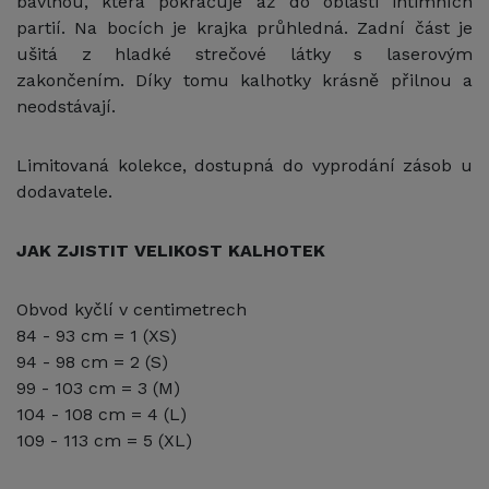
bavlnou, která pokračuje až do oblasti intimních
partií. Na bocích je krajka průhledná. Zadní část je
ušitá z hladké strečové látky s laserovým
zakončením. Díky tomu kalhotky krásně přilnou a
neodstávají.
Limitovaná kolekce, dostupná do vyprodání zásob u
dodavatele
.
JAK ZJISTIT VELIKOST KALHOTEK
Obvod kyčlí v centimetrech
84 - 93 cm = 1 (XS)
94 - 98 cm = 2 (S)
99 - 103 cm = 3 (M)
104 - 108 cm = 4 (L)
109 - 113 cm = 5 (XL)