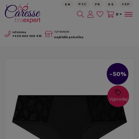
EN
РУС
FR
DE
YКР
0
Vyhledejte
Infolinka
+420
602 300 415
nejbližší pobočku
-50%
Výprodej