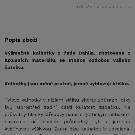
Náš kód:
SP14V630015BLK
Popis zboží
Výjimečné kalhotky z řady Dahlia, zhotovené z
luxusních materiálů, se stanou ozdobou vašeho
šatníku.
Kalhotky jsou méně pružné, jemně vyhlazují bříško.
Tylové kalhotky v nižším střihu shorty zdůrazní díky
švu uprostřed zadní části kulatost zadečku. Na
průsvitný hladký středový panel s grafickým potiskem
navazuje na bocích průhledný tyl s jemnou
květinovou výšivkou. Zadní část kalhotek je zdvojená,