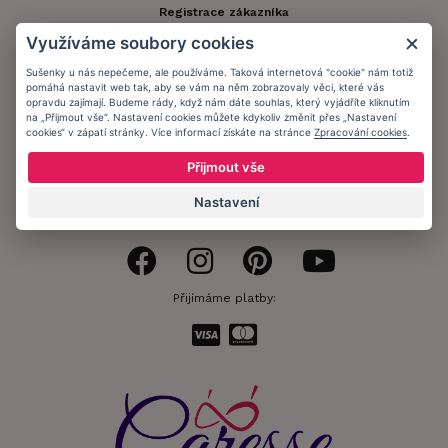
Registrace zákazníka
Využíváme soubory cookies
Doprava a platba
Sušenky u nás nepečeme, ale používáme. Taková internetová "cookie" nám totiž
Obchodní podmínky
pomáhá nastavit web tak, aby se vám na něm zobrazovaly věci, které vás
opravdu zajímají. Budeme rády, když nám dáte souhlas, který vyjádříte kliknutím
Ochrana osobních údajů
na „Přijmout vše“. Nastavení cookies můžete kdykoliv změnit přes „Nastavení
cookies“ v zápatí stránky. Více informací získáte na stránce
Zpracování cookies
.
Informační memorandum
Přijmout vše
Nastavení
Zůstaňte s námi v kontaktu.
Přijímáme platby: