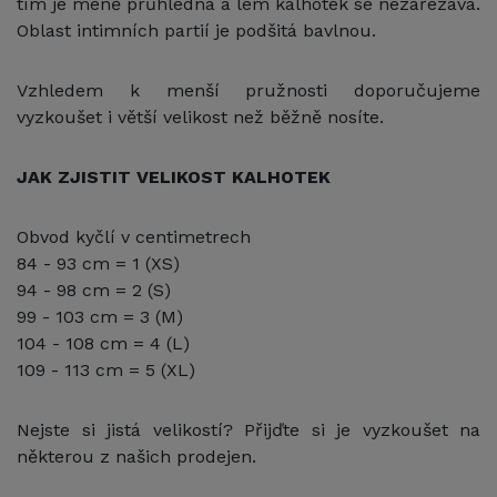
tím je méně průhledná a lem kalhotek se nezařezává.
Oblast intimních partií je podšitá bavlnou.
Vzhledem k menší pružnosti doporučujeme
vyzkoušet i větší velikost než běžně nosíte.
JAK ZJISTIT VELIKOST KALHOTEK
Obvod kyčlí v centimetrech
84 - 93 cm = 1 (XS)
94 - 98 cm = 2 (S)
99 - 103 cm = 3 (M)
104 - 108 cm = 4 (L)
109 - 113 cm = 5 (XL)
Nejste si jistá velikostí? Přijďte si je vyzkoušet na
některou z našich prodejen.