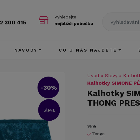
Vyhledejte
2 300 415
nejbližší pobočku
NÁVODY
CO U NÁS NAJDETE
Úvod
»
Slevy
»
Kalhot
Kalhotky SIMONE P
-30%
Kalhotky SI
THONG PRES
Sleva
Střih
Tanga