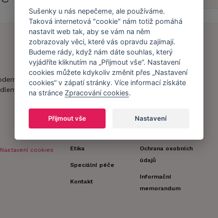
Sušenky u nás nepečeme, ale používáme.
Taková internetová "cookie" nám totiž pomáhá
nastavit web tak, aby se vám na něm
zobrazovaly věci, které vás opravdu zajímají.
Budeme rády, když nám dáte souhlas, který
Náš příběh
Zákaznický účet
vyjádříte kliknutím na „Přijmout vše“. Nastavení
cookies můžete kdykoliv změnit přes „Nastavení
Náš tým
Registrace
oderní obchod s
cookies“ v zápatí stránky. Více informací získáte
zákazníka
dlem.
na stránce
Zpracování cookies
.
Caresse v
médiích
Doprava a platba
Přijmout vše
Nastavení
Naši partneři a
Obchodní
spolupráce
podmínky
Etika
Ochrana osobních
Nastavení cookies
údajů
Speciální péče
Informační
Kontakt
memorandum