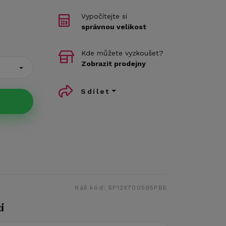
Vypočítejte si
správnou velikost
Kde můžete vyzkoušet?
Zobrazit prodejny
Sdílet
Náš kód:
SP12X700595PBE
í