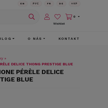
EN
РУС
FR
DE
YКР
0
Wishlist
BLOG
O NÁS
KONTAKT
ky
»
ÉRÈLE DELICE THONG PRESTIGE BLUE
MONE PÉRÈLE DELICE
TIGE BLUE