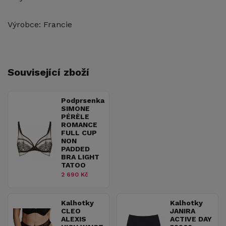
Výrobce: Francie
Související zboží
Podprsenka
SIMONE
PÉRÈLE
ROMANCE
FULL CUP
NON
PADDED
BRA LIGHT
TATOO
2 690 Kč
Kalhotky
Kalhotky
CLEO
JANIRA
ALEXIS
ACTIVE DAY