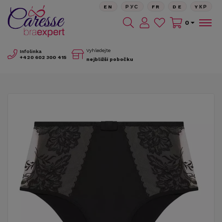
EN
РУС
FR
DE
YКР
0
Vyhledejte
Infolinka
+420
602 300 415
nejbližší pobočku