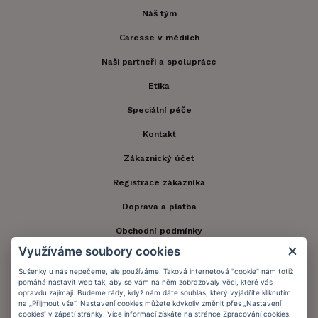
Náš tým
Caresse v médiích
Naši partneři a spolupráce
Etika
Speciální péče
Kontakt
Zákaznický účet
Registrace zákazníka
Doprava a platba
Obchodní podmínky
Využíváme soubory cookies
Ochrana osobních údajů
Sušenky u nás nepečeme, ale používáme. Taková internetová "cookie" nám totiž
Informační memorandum
pomáhá nastavit web tak, aby se vám na něm zobrazovaly věci, které vás
opravdu zajímají. Budeme rády, když nám dáte souhlas, který vyjádříte kliknutím
na „Přijmout vše“. Nastavení cookies můžete kdykoliv změnit přes „Nastavení
cookies“ v zápatí stránky. Více informací získáte na stránce
Zpracování cookies
.