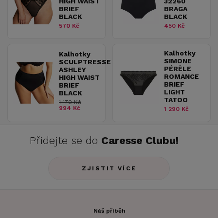
HIGH WAIST
32260
BRIEF
BRAGA
BLACK
BLACK
570 Kč
450 Kč
Kalhotky
Kalhotky
SIMONE
SCULPTRESSE
PÉRÈLE
ASHLEY
ROMANCE
HIGH WAIST
BRIEF
BRIEF
LIGHT
BLACK
TATOO
1 170 Kč
994 Kč
1 290 Kč
Přidejte se do
Caresse Clubu!
ZJISTIT VÍCE
Náš příběh