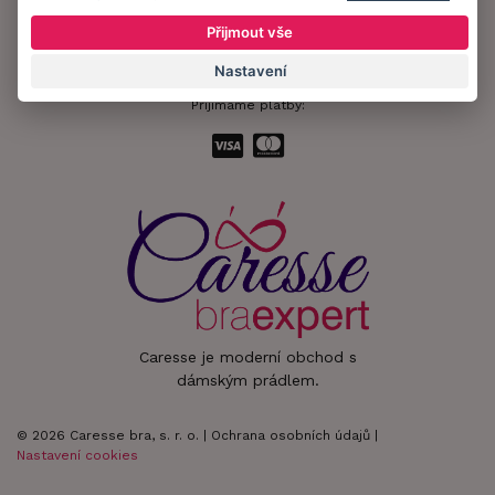
Zůstaňte s námi v kontaktu.
Přijmout vše
Nastavení
Přijímáme platby:
Caresse je moderní obchod s
dámským prádlem.
© 2026 Caresse bra, s. r. o. |
Ochrana osobních údajů
|
Nastavení cookies