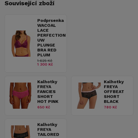
Související zboží
Podprsenka
WACOAL
LACE
PERFECTION
UW
PLUNGE
BRA RED
PLUM
1 625 Kč
1 300 Kč
Kalhotky
Kalhotky
FREYA
FREYA
FANCIES
OFFBEAT
SHORT
SHORT
HOT PINK
BLACK
650 Kč
780 Kč
Kalhotky
FREYA
TAILORED