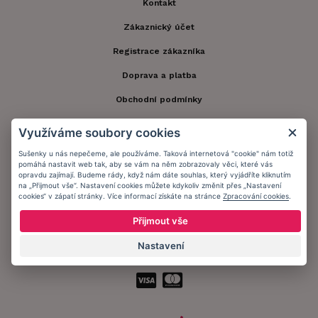
Kontakt
Zákaznický účet
Registrace zákazníka
Doprava a platba
Obchodní podmínky
Ochrana osobních údajů
Využíváme soubory cookies
Informační memorandum
Sušenky u nás nepečeme, ale používáme. Taková internetová "cookie" nám totiž
pomáhá nastavit web tak, aby se vám na něm zobrazovaly věci, které vás
opravdu zajímají. Budeme rády, když nám dáte souhlas, který vyjádříte kliknutím
na „Přijmout vše“. Nastavení cookies můžete kdykoliv změnit přes „Nastavení
Zůstaňte s námi v kontaktu.
cookies“ v zápatí stránky. Více informací získáte na stránce
Zpracování cookies
.
Přijmout vše
Nastavení
Přijímáme platby: