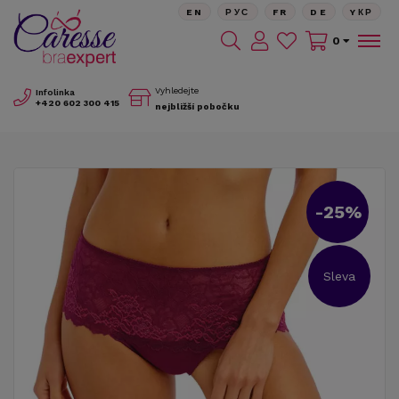
EN
РУС
FR
DE
YКР
0
Vyhledejte
Infolinka
+420
602 300 415
nejbližší pobočku
-25%
Sleva