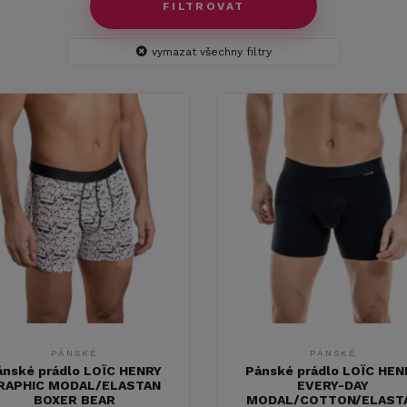
FILTROVAT
vymazat všechny filtry
PÁNSKÉ
PÁNSKÉ
ánské prádlo LOÏC HENRY
Pánské prádlo LOÏC HEN
RAPHIC MODAL/ELASTAN
EVERY-DAY
BOXER BEAR
MODAL/COTTON/ELAST