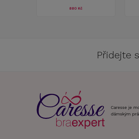
880 Kč
Přidejte
Caresse je m
dámským prá