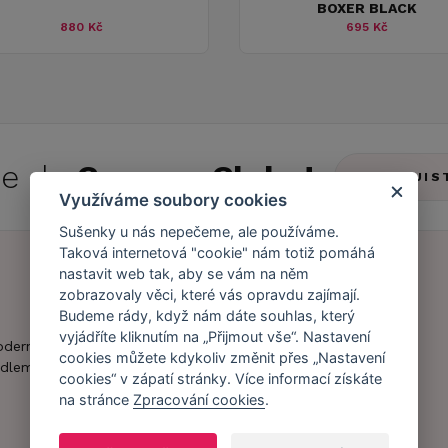
BOXER BLACK
880 Kč
695 Kč
 se do
Caresse Clubu!
ZJIS
Využíváme soubory cookies
Sušenky u nás nepečeme, ale používáme.
Taková internetová "cookie" nám totiž pomáhá
nastavit web tak, aby se vám na něm
zobrazovaly věci, které vás opravdu zajímají.
Náš příběh
Zákaznický účet
Budeme rády, když nám dáte souhlas, který
vyjádříte kliknutím na „Přijmout vše“. Nastavení
Náš tým
Registrace
oderní obchod s
cookies můžete kdykoliv změnit přes „Nastavení
zákazníka
dlem.
Caresse v
cookies“ v zápatí stránky. Více informací získáte
médiích
Doprava a platba
na stránce
Zpracování cookies
.
Naši partneři a
Obchodní