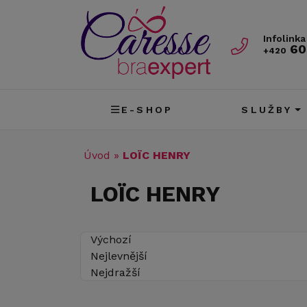
Infolinka
60
+420
E-SHOP
SLUŽBY
Úvod
»
LOÏC HENRY
LOÏC HENRY
Výchozí
Nejlevnější
Nejdražší