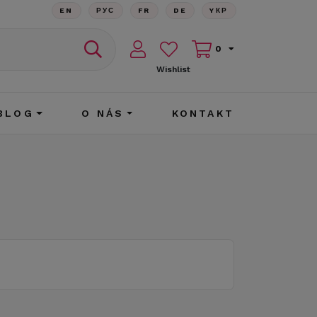
EN
РУС
FR
DE
YКР
0
Wishlist
BLOG
O NÁS
KONTAKT