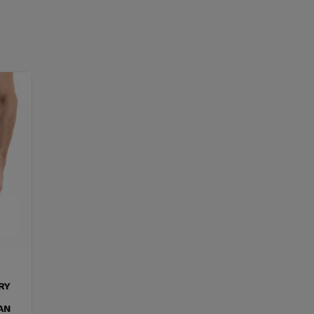
RY
AN